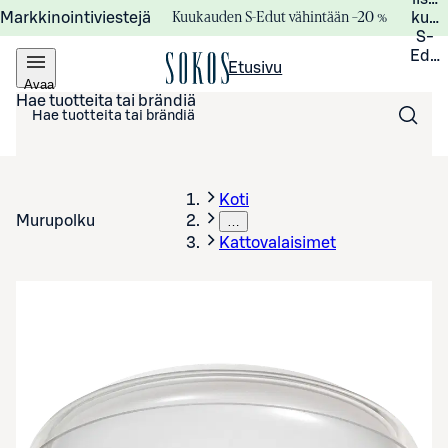
Kuukauden S-Edut vähintään –20 %
Markkinointiviestejä
kuuk
S-
Edui
Etusivu
Avaa
valikko
Hae tuotteita tai brändiä
Koti
Murupolku
…
Kattovalaisimet