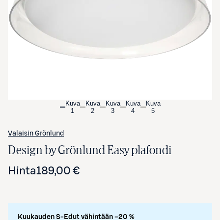
Avaa tuotekuva suurennettuna
Kuva
Kuva
Kuva
Kuva
Kuva
1
2
3
4
5
Valaisin Grönlund
Design by Grönlund Easy plafondi
Hinta
189,00 €
Kuukauden S-Edut vähintään –20 %