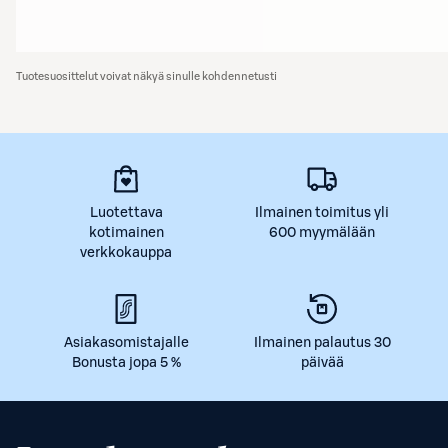
Tuotesuosittelut voivat näkyä sinulle kohdennetusti
Luotettava
Ilmainen toimitus yli
kotimainen
600 myymälään
verkkokauppa
Asiakasomistajalle
Ilmainen palautus 30
Bonusta jopa 5 %
päivää