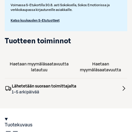
Voimassa S-Etukortilla 30.8. asti Sokoksella, Sokos Emotionissa ja
verkkokaupassa kirjautuneille asiakkaille.
Katso kuukauden S-Etutuotteet
Tuotteen toiminnot
Haetaan myymäläsaatavuutta
Haetaan
latautuu
myymäläsaatavuutta
Lähetetään suoraan toimittajalta
1–5 arkipäivää
Tuotekuvaus