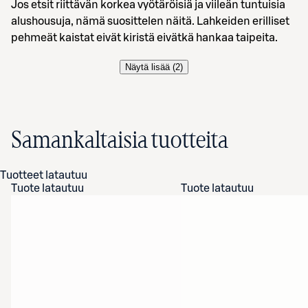
Jos etsit riittävän korkea vyötäröisiä ja viileän tuntuisia
alushousuja, nämä suosittelen näitä. Lahkeiden erilliset
pehmeät kaistat eivät kiristä eivätkä hankaa taipeita.
Näytä lisää (
2
)
Samankaltaisia tuotteita
Tuotteet latautuu
Tuote latautuu
Tuote latautuu