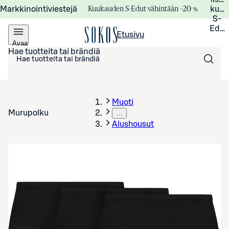
Kuukauden S-Edut vähintään –20 %
Markkinointiviestejä
kuuk
S-
Edui
Etusivu
Avaa
valikko
Hae tuotteita tai brändiä
Muoti
Murupolku
…
Alushousut