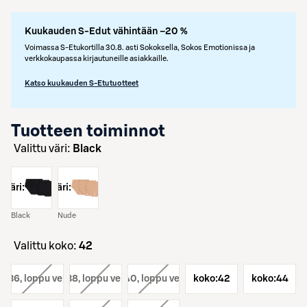
Kuukauden S-Edut vähintään –20 %
Voimassa S-Etukortilla 30.8. asti Sokoksella, Sokos Emotionissa ja
verkkokaupassa kirjautuneille asiakkaille.
Katso kuukauden S-Etutuotteet
Tuotteen toiminnot
Valittu väri:
Black
väri:
väri:
Black
Nude
Valittu koko:
42
o:
36
, loppu verkosta
koko:
38
, loppu verkosta
koko:
40
, loppu verkosta
koko:
42
koko:
44