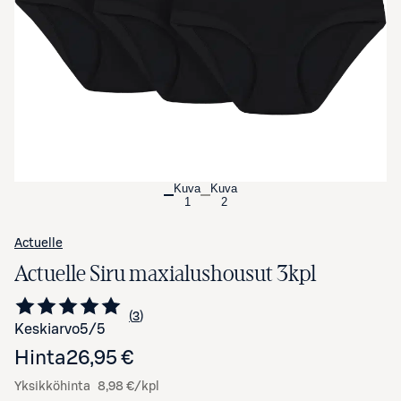
Avaa tuotekuva suurennettuna
Kuva
Kuva
1
2
Actuelle
Actuelle Siru maxialushousut 3kpl
3
Siirry arvioihin
kappaletta
Keskiarvo
5
/5
Hinta
26,95 €
Yksikköhinta
8,98 €/kpl