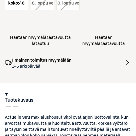
koko:
koko:
46
48
, loppu verkosta
koko:
50
, loppu verkosta
Haetaan myymäläsaatavuutta
Haetaan
latautuu
myymäläsaatavuutta
Ilmainen toimitus myymälään
1–5 arkipäivää
Tuotekuvaus
Actuelle Siru maxialushousut 3kpl ovat arjen luottovalinta, kun
arvostat mukavuutta ja huoliteltua istuvuutta. Korkea vyötärö
ja täysin peittävä malli tuntuvat miellyttäviltä päällä ja antavat
varman olon koko päiväksi. Joustava ja pehmeä materiaali