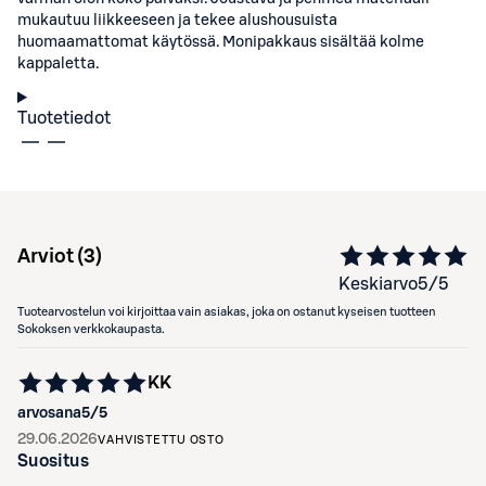
mukautuu liikkeeseen ja tekee alushousuista
huomaamattomat käytössä. Monipakkaus sisältää kolme
kappaletta.
Tuotetiedot
Arviot (
3
)
Keskiarvo
5
/5
Tuotearvostelun voi kirjoittaa vain asiakas, joka on ostanut kyseisen tuotteen
Sokoksen verkkokaupasta.
KK
arvosana
5
/5
29.06.2026
VAHVISTETTU OSTO
Suositus