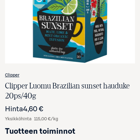
Avaa tuotekuva suurennettuna
Clipper
Clipper Luomu Brazilian sunset hauduke
20ps/40g
Hinta
4,60 €
Yksikköhinta
115,00 €/kg
Tuotteen toiminnot