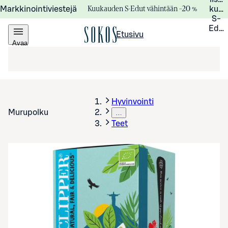
Kuukauden S-Edut vähintään –20 %
Markkinointiviestejä
kuuk
S-
Edui
Etusivu
Avaa
valikko
Hyvinvointi
Murupolku
…
Teet