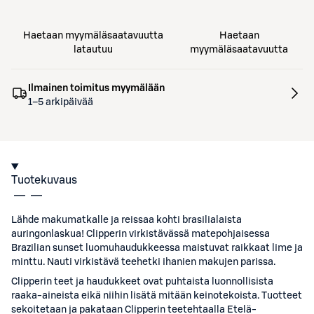
Haetaan myymäläsaatavuutta
Haetaan
latautuu
myymäläsaatavuutta
Ilmainen toimitus myymälään
1–5 arkipäivää
Tuotekuvaus
Lähde makumatkalle ja reissaa kohti brasilialaista
auringonlaskua! Clipperin virkistävässä matepohjaisessa
Brazilian sunset luomuhaudukkeessa maistuvat raikkaat lime ja
minttu. Nauti virkistävä teehetki ihanien makujen parissa.
Clipperin teet ja haudukkeet ovat puhtaista luonnollisista
raaka-aineista eikä niihin lisätä mitään keinotekoista. Tuotteet
sekoitetaan ja pakataan Clipperin teetehtaalla Etelä-