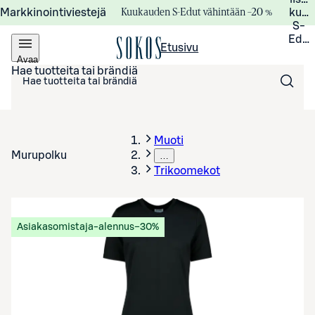
Kuukauden S-Edut vähintään –20 %
Markkinointiviestejä
kuuk
S-
Edui
Etusivu
Avaa
valikko
Hae tuotteita tai brändiä
Muoti
Murupolku
…
Trikoomekot
Asiakasomistaja-alennus
−30%