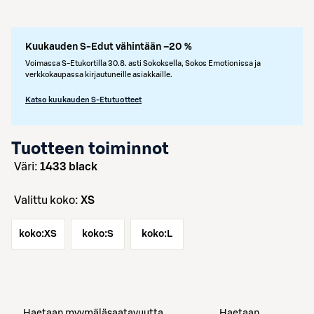
Kuukauden S-Edut vähintään –20 %
Voimassa S-Etukortilla 30.8. asti Sokoksella, Sokos Emotionissa ja
verkkokaupassa kirjautuneille asiakkaille.
Katso kuukauden S-Etutuotteet
Tuotteen toiminnot
väri:
1433 black
Valittu koko:
XS
koko:
XS
koko:
S
koko:
L
Haetaan myymäläsaatavuutta
Haetaan