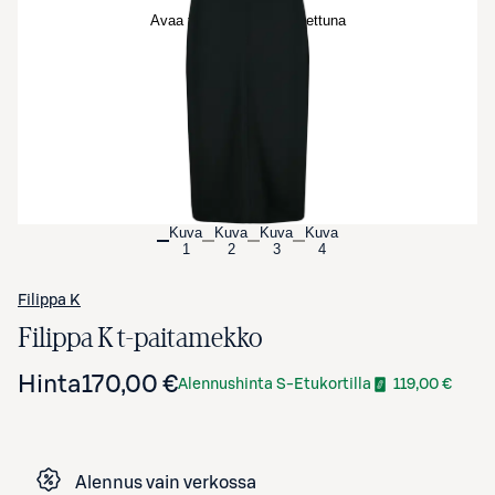
Avaa tuotekuva suurennettuna
Kuva
Kuva
Kuva
Kuva
1
2
3
4
Filippa K
Filippa K t-paitamekko
Hinta
170,00 €
Alennushinta S-Etukortilla
119,00 €
Alennus vain verkossa