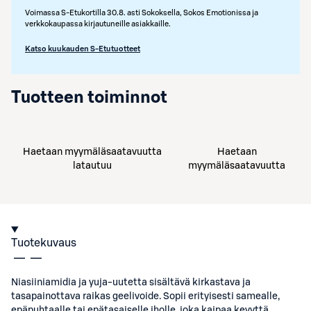
Voimassa S-Etukortilla 30.8. asti Sokoksella, Sokos Emotionissa ja
verkkokaupassa kirjautuneille asiakkaille.
Katso kuukauden S-Etutuotteet
Tuotteen toiminnot
Haetaan myymäläsaatavuutta
Haetaan
latautuu
myymäläsaatavuutta
Tuotekuvaus
Niasiiniamidia ja yuja-uutetta sisältävä kirkastava ja
tasapainottava raikas geelivoide. Sopii erityisesti samealle,
epäpuhtaalle tai epätasaiselle iholle, joka kaipaa kevyttä