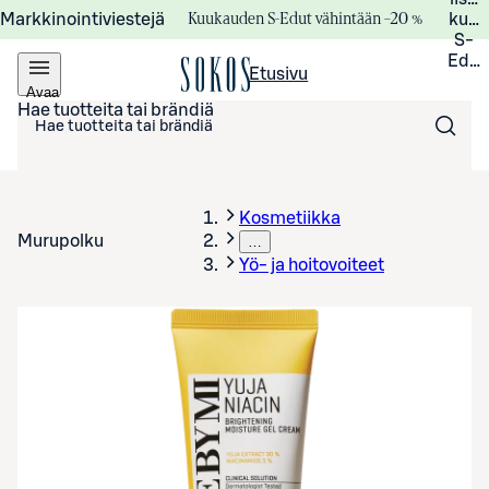
Kuukauden S-Edut vähintään –20 %
Markkinointiviestejä
kuuk
S-
Edui
Etusivu
Avaa
valikko
Hae tuotteita tai brändiä
Kosmetiikka
Murupolku
…
Yö- ja hoitovoiteet