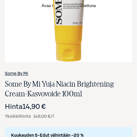
Avaa tuotekuva suurennettuna
Some By Mi
Some By Mi Yuja Niacin Brightening
Cream-Kasvovoide 100ml
Hinta
14,90 €
Yksikköhinta
149,00 €/l
Kuukauden S-Edut vähintään –20 %