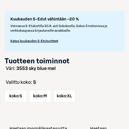
Kuukauden S-Edut vähintään –20 %
Voimassa S-Etukortilla 30.8. asti Sokoksella, Sokos Emotionissa ja
verkkokaupassa kirjautuneille asiakkaille.
Katso kuukauden S-Etutuotteet
Tuotteen toiminnot
väri:
3553 sky blue mel
Valittu koko:
S
koko:
S
koko:
M
koko:
XL
Haetaan myymäläsaatavuutta
Haetaan