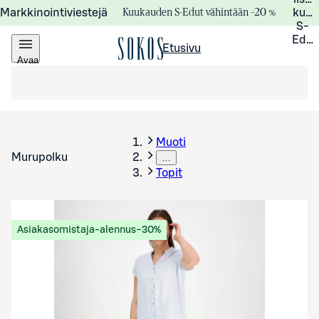
Kuukauden S-Edut vähintään –20 %
Markkinointiviestejä
kuuk
S-
Edui
Etusivu
Avaa
valikko
Muoti
Murupolku
…
Topit
Asiakasomistaja-alennus
−30%