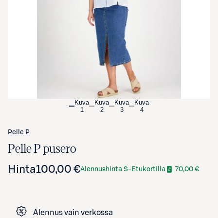
Avaa tuotekuva suurennettuna
Kuva
Kuva
Kuva
Kuva
1
2
3
4
Pelle P
Pelle P pusero
Hinta
100,00 €
Alennushinta S-Etukortilla
70,00 €
Alennus vain verkossa