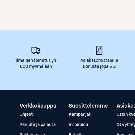
Ilmainen toimitus yli
Asiakasomistajalle
600 myymälään
Bonusta jopa 5 %
Verkkokauppa
Suosittelemme
Asiaka
Ohjeet
Kampanjat
Usein ky
Peruuta ja palauta
Inspiroidu
Ota yhte