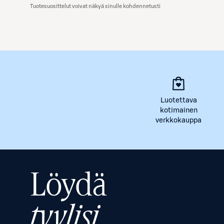
Tuotesuosittelut voivat näkyä sinulle kohdennetusti
Luotettava
kotimainen
verkkokauppa
Löydä
tyylisi.