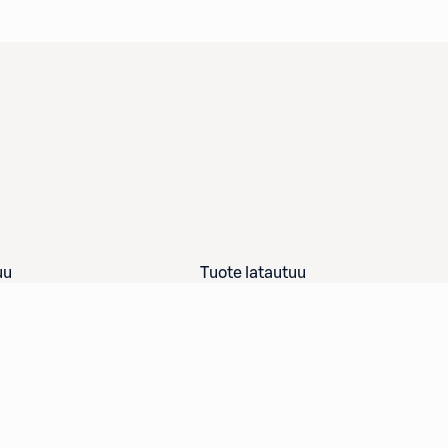
uu
Tuote latautuu