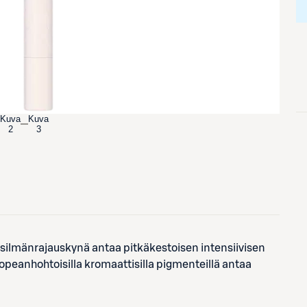
Kuva
Kuva
2
3
-silmänrajauskynä antaa pitkäkestoisen intensiivisen
peanhohtoisilla kromaattisilla pigmenteillä antaa