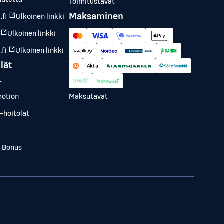
autetta
Toimitustavat
Maksaminen
.fi
Ulkoinen linkki
Ulkoinen linkki
fi
Ulkoinen linkki
lät
t
otion
Maksutavat
-hoitolat
a Bonus