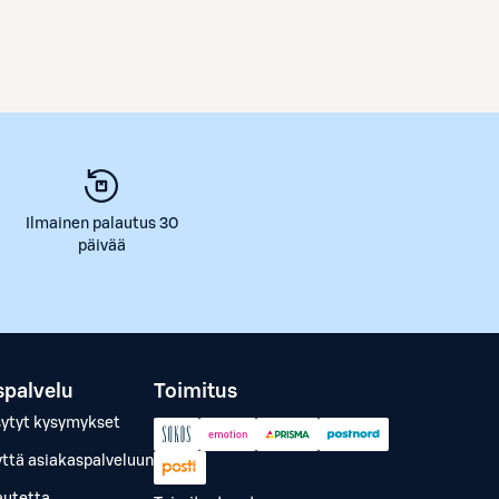
Ilmainen palautus 30
päivää
spalvelu
Toimitus
sytyt kysymykset
yttä asiakaspalveluun