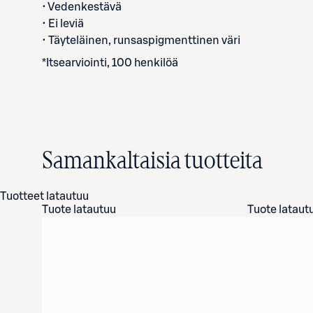
• Vedenkestävä
• Ei leviä
• Täyteläinen, runsaspigmenttinen väri
*Itsearviointi, 100 henkilöä
Samankaltaisia tuotteita
Tuotteet latautuu
Tuote latautuu
Tuote lataut