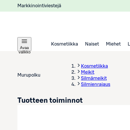
Markkinointiviestejä
Kosmetiikka
Naiset
Miehet
Avaa
valikko
Kosmetiikka
Meikit
Murupolku
Silmämeikit
Silmienrajaus
Tuotteen toiminnot