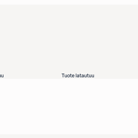
uu
Tuote latautuu