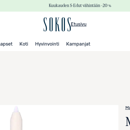
Kuukauden S-Edut vähintään –20 %
Etusivu
Lapset
Koti
Hyvinvointi
Kampanjat
Ma