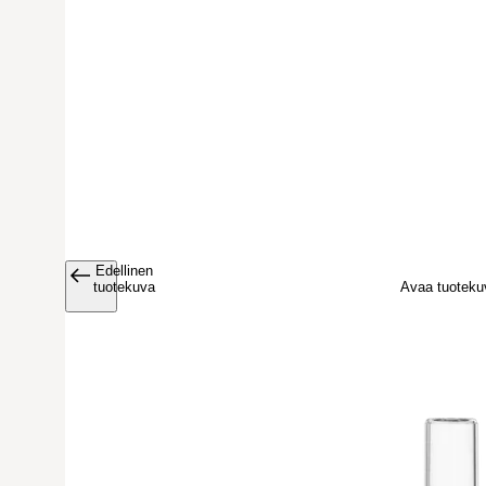
Edellinen
Avaa tuoteku
tuotekuva