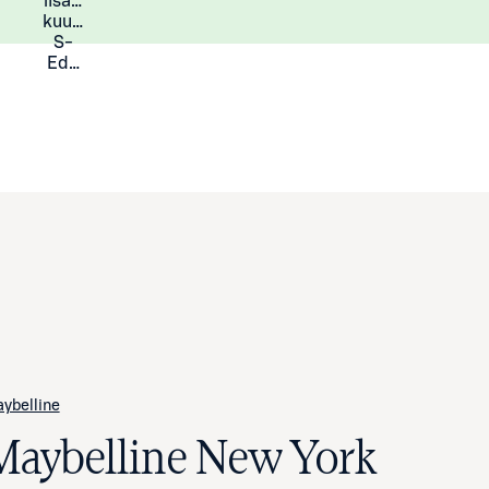
lisää
Lisätietoja
kuukauden
S-
Eduista
ybelline
Maybelline New York