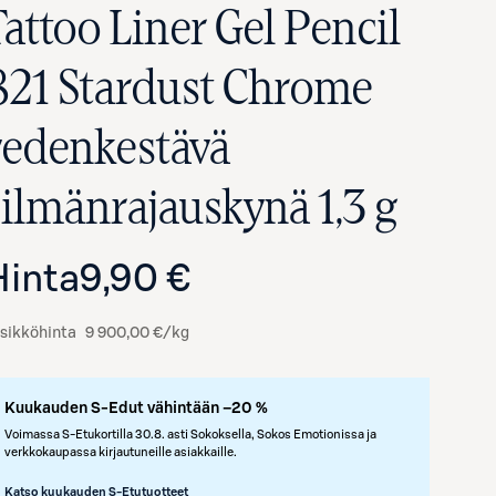
Tattoo Liner Gel Pencil
821 Stardust Chrome
vedenkestävä
silmänrajauskynä 1,3 g
Hinta
9,90 €
Avaa tuotekuva suurennettuna
sikköhinta
9 900,00 €/kg
Kuukauden S-Edut vähintään –20 %
Voimassa S-Etukortilla 30.8. asti Sokoksella, Sokos Emotionissa ja
verkkokaupassa kirjautuneille asiakkaille.
Katso kuukauden S-Etutuotteet