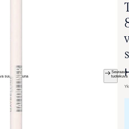
Seuraava
va suurennettuna
tuotekuva
Yk