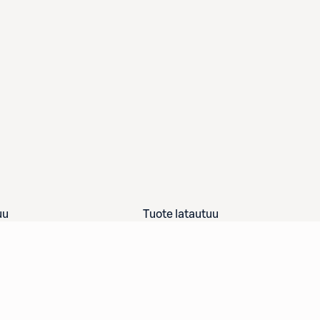
uu
Tuote latautuu