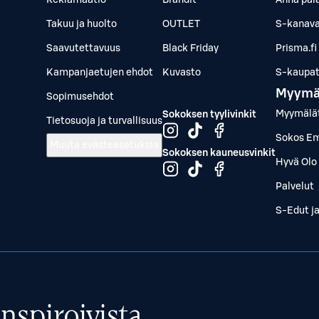
Reklamaatio
Brändit
Anna pal
Takuu ja huolto
OUTLET
S-kanava
Saavutettavuus
Black Friday
Prisma.fi
Kampanjaetujen ehdot
Kuvasto
S-kaupat.
Myymä
Sopimusehdot
Myymälä
Sokoksen tyylivinkit
Tietosuoja ja turvallisuus
Sokos Em
Muuta evästeasetuksia
Sokoksen kauneusvinkit
Hyvä Olo 
Palvelut
S-Edut j
nspiroivista