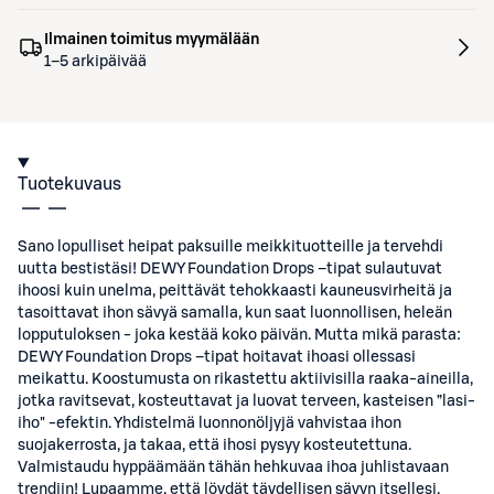
Ilmainen toimitus myymälään
1–5 arkipäivää
Tuotekuvaus
Sano lopulliset heipat paksuille meikkituotteille ja tervehdi
uutta bestistäsi! DEWY Foundation Drops –tipat sulautuvat
ihoosi kuin unelma, peittävät tehokkaasti kauneusvirheitä ja
tasoittavat ihon sävyä samalla, kun saat luonnollisen, heleän
lopputuloksen - joka kestää koko päivän. Mutta mikä parasta:
DEWY Foundation Drops –tipat hoitavat ihoasi ollessasi
meikattu. Koostumusta on rikastettu aktiivisilla raaka-aineilla,
jotka ravitsevat, kosteuttavat ja luovat terveen, kasteisen ”lasi-
iho" -efektin. Yhdistelmä luonnonöljyjä vahvistaa ihon
suojakerrosta, ja takaa, että ihosi pysyy kosteutettuna.
Valmistaudu hyppäämään tähän hehkuvaa ihoa juhlistavaan
trendiin! Lupaamme, että löydät täydellisen sävyn itsellesi.