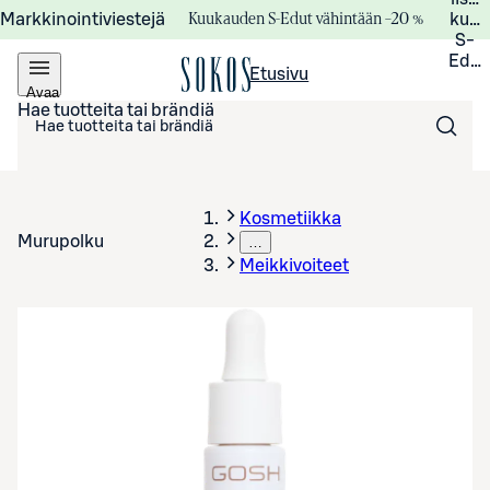
Kuukauden S-Edut vähintään –20 %
Markkinointiviestejä
kuuk
S-
Edui
Etusivu
Avaa
valikko
Hae tuotteita tai brändiä
Kosmetiikka
Murupolku
…
Meikkivoiteet