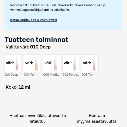
Voimassa S-Etukortilla 30.8. asti Sokoksella, Sokos Emotionissa ja
verkkokaupassa kirjautuneille asiakkaille.
Katso kuukauden S-Etutuotteet
Tuotteen toiminnot
Valittu väri:
010 Deep
väri:
väri:
väri:
väri:
väri:
010 Deep
004 Fair
006 Medium
002 Porcelain
008 Tan
koko:
12 ml
Haetaan myymäläsaatavuutta
Haetaan
latautuu
myymäläsaatavuutta