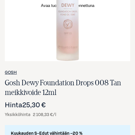
Avaa tuotekuva suurennettuna
GOSH
Gosh Dewy Foundation Drops 008 Tan
meikkivoide 12ml
Hinta
25,30 €
Yksikköhinta
2 108,33 €/l
Kuukauden S-Edut vähintään –20 %