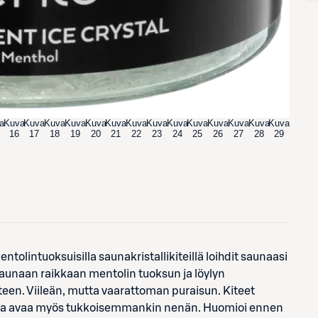
a
Kuva
Kuva
Kuva
Kuva
Kuva
Kuva
Kuva
Kuva
Kuva
Kuva
Kuva
Kuva
Kuva
Kuva
16
17
18
19
20
21
22
23
24
25
26
27
28
29
olintuoksuisilla saunakristallikiteillä loihdit saunaasi
saunaan raikkaan mentolin tuoksun ja löylyn
nteen. Viileän, mutta vaarattoman puraisun. Kiteet
oka avaa myös tukkoisemmankin nenän. Huomioi ennen