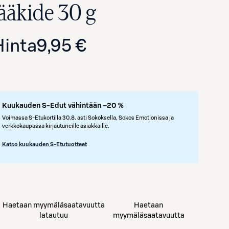
jääkide 30 g
Hinta
9,95 €
Kuukauden S-Edut vähintään –20 %
Voimassa S-Etukortilla 30.8. asti Sokoksella, Sokos Emotionissa ja
verkkokaupassa kirjautuneille asiakkaille.
Avaa tuotekuva suurennettuna
Katso kuukauden S-Etutuotteet
Haetaan myymäläsaatavuutta
Haetaan
latautuu
myymäläsaatavuutta