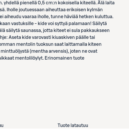
. yhdellä pienellä 0,5 cm:n kokoisella kiteellä. Älä laita
eässä. Iholle joutuessaan aiheuttaa erikoisen kylmän
 ei aiheudu vaaraa iholle, tunne häviää hetken kuluttua.
aan vastuksille - kide voi syttyä palamaan! Säilytä
ä säilytä saunassa, jotta kiteet ei sula pakkaukseen
ohje: Aseta kide varovasti kiuaskiven päälle tai
domman mentolin tuoksun saat laittamalla kiteen
 minttuöljystä (mentha arvensis), joten ne ovat
raikkaat mentolilöylyt. Erinomainen tuote
uu
Tuote latautuu