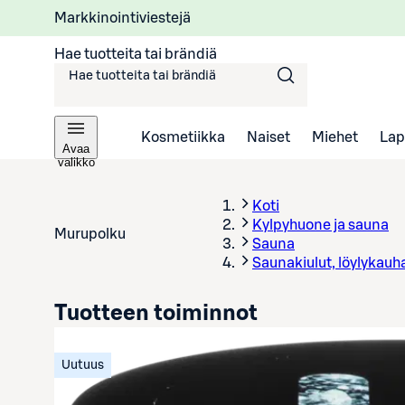
Markkinointiviestejä
Hae tuotteita tai brändiä
Kosmetiikka
Naiset
Miehet
Lap
Avaa
valikko
Koti
Kylpyhuone ja sauna
Murupolku
Sauna
Saunakiulut, löylykauha
Tuotteen toiminnot
Uutuus