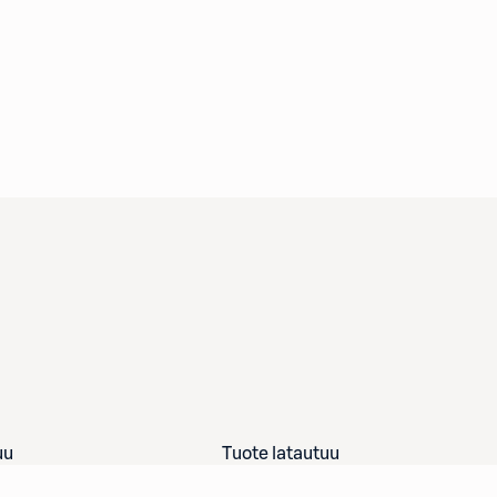
uu
Tuote latautuu