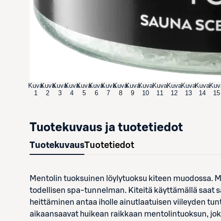
Kuva
Kuva
Kuva
Kuva
Kuva
Kuva
Kuva
Kuva
Kuva
Kuva
Kuva
Kuva
Kuva
Kuva
Kuv
1
2
3
4
5
6
7
8
9
10
11
12
13
14
15
Tuotekuvaus ja tuotetiedot
Tuotekuvaus
Tuotetiedot
Mentolin tuoksuinen löylytuoksu kiteen muodossa. Ment
todellisen spa-tunnelman. Kiteitä käyttämällä saat 
heittäminen antaa iholle ainutlaatuisen viileyden tu
aikaansaavat huikean raikkaan mentolintuoksun, j