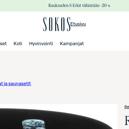
Kuukauden S-Edut vähintään –20 %
Etusivu
set
Koti
Hyvinvointi
Kampanjat
t ja saunasetit
Re