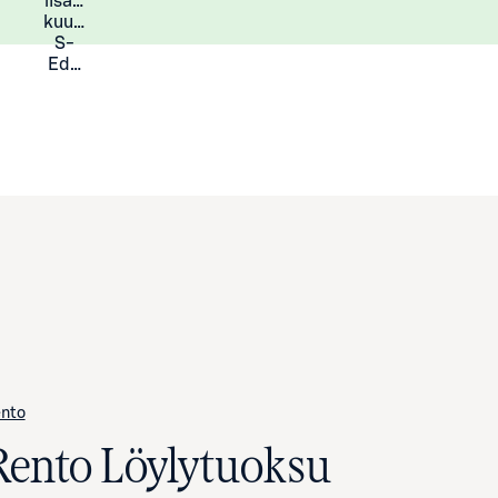
lisää
Lisätietoja
kuukauden
S-
Eduista
nto
Rento Löylytuoksu