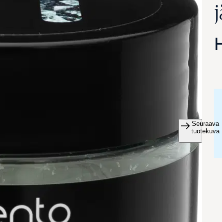
Seuraava
va suurennettuna
tuotekuva