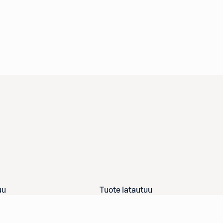
uu
Tuote latautuu