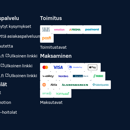
spalvelu
Toimitus
sytyt kysymykset
yttä asiakaspalveluun
autetta
Toimitustavat
Maksaminen
.fi
Ulkoinen linkki
Ulkoinen linkki
fi
Ulkoinen linkki
lät
t
otion
Maksutavat
-hoitolat