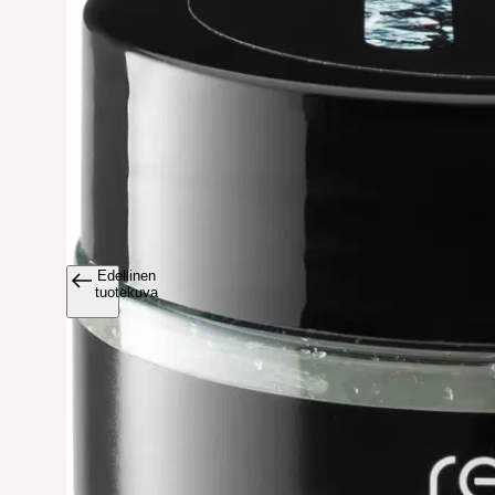
Edellinen
Avaa tuoteku
tuotekuva