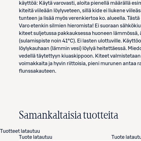
käyttöä: Käytä varovasti, aloita pienellä määrällä esim
kiteitä viileään löylyveteen, sillä kide ei liukene viil
tunteen ja lisää myös verenkiertoa ko. alueella. Tästä
Varo etenkin silmien hieromista! Ei suoraan sähkökiuk
kiteet suljetussa pakkauksessa huoneen lämmössä, äl
(sulamispiste noin 41°C). Ei lasten ulottuville. Käyttö
löylykauhaan (lämmin vesi) löylyä heitettäessä. Mie
vedellä täytettyyn kiuaskippoon. Kiteet valmistetaan
voimakkaita ja hyvin riittoisia, pieni murunen antaa 
flunssakauteen.
Samankaltaisia tuotteita
Tuotteet latautuu
Tuote latautuu
Tuote lataut