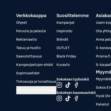
Verkkokauppa
Suosittelemme
Asiaka
Ohjeet
Kampanjat
Usein ky
Peruuta ja palauta
Inspiroidu
Ota yhte
Reklamaatio
Brändit
Anna pal
Takuu ja huolto
OUTLET
S-kanava
Saavutettavuus
Black Friday
Prisma.fi
Kampanjaetujen ehdot
Kuvasto
S-kaupat.
Myymä
Sopimusehdot
Myymälä
Sokoksen tyylivinkit
Tietosuoja ja turvallisuus
Sokos Em
Muuta evästeasetuksia
Sokoksen kauneusvinkit
Hyvä Olo 
Palvelut