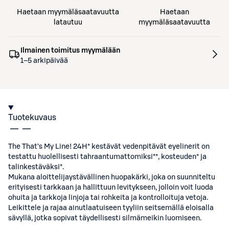
Haetaan myymäläsaatavuutta
Haetaan
latautuu
myymäläsaatavuutta
Ilmainen toimitus myymälään
1–5 arkipäivää
Tuotekuvaus
The That’s My Line! 24H* kestävät vedenpitävät eyelinerit on
testattu huolellisesti tahraantumattomiksi**, kosteuden* ja
talinkestäväksi*.
Mukana aloittelijaystävällinen huopakärki, joka on suunniteltu
erityisesti tarkkaan ja hallittuun levitykseen, jolloin voit luoda
ohuita ja tarkkoja linjoja tai rohkeita ja kontrolloituja vetoja.
Leikittele ja rajaa ainutlaatuiseen tyyliin seitsemällä eloisalla
sävyllä, jotka sopivat täydellisesti silmämeikin luomiseen.