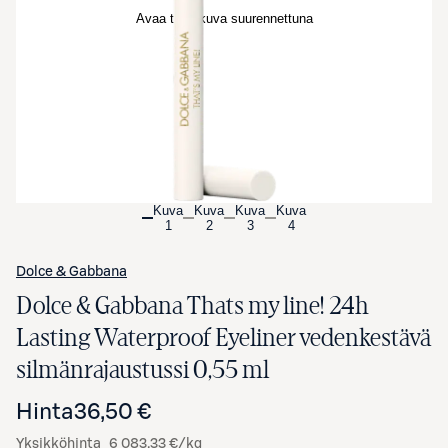
Avaa tuotekuva suurennettuna
Kuva
Kuva
Kuva
Kuva
1
2
3
4
Dolce & Gabbana
Dolce & Gabbana Thats my line! 24h
Lasting Waterproof Eyeliner vedenkestävä
silmänrajaustussi 0,55 ml
Hinta
36,50 €
Yksikköhinta
6 083,33 €/kg