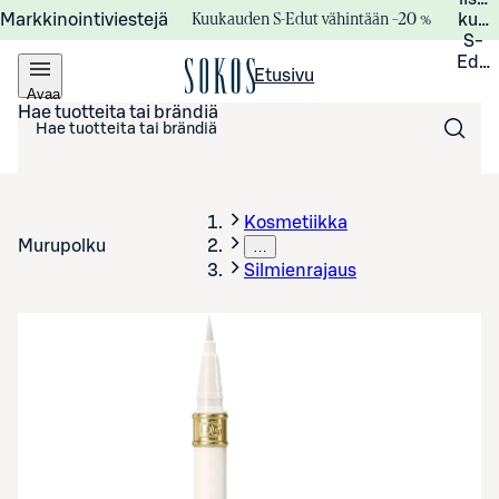
Kuukauden S-Edut vähintään –20 %
Markkinointiviestejä
kuuk
S-
Edui
Etusivu
Avaa
valikko
Hae tuotteita tai brändiä
Kosmetiikka
Murupolku
…
Silmienrajaus