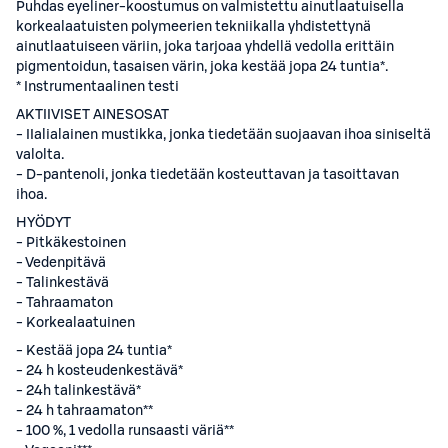
Puhdas eyeliner-koostumus on valmistettu ainutlaatuisella
korkealaatuisten polymeerien tekniikalla yhdistettynä
ainutlaatuiseen väriin, joka tarjoaa yhdellä vedolla erittäin
pigmentoidun, tasaisen värin, joka kestää jopa 24 tuntia*.
* Instrumentaalinen testi
AKTIIVISET AINESOSAT
- IIalialainen mustikka, jonka tiedetään suojaavan ihoa siniseltä
valolta.
- D-pantenoli, jonka tiedetään kosteuttavan ja tasoittavan
ihoa.
HYÖDYT
- Pitkäkestoinen
- Vedenpitävä
- Talinkestävä
- Tahraamaton
- Korkealaatuinen
- Kestää jopa 24 tuntia*
- 24 h kosteudenkestävä*
- 24h talinkestävä*
- 24 h tahraamaton**
- 100 %, 1 vedolla runsaasti väriä**