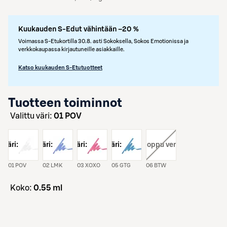
Kuukauden S-Edut vähintään –20 %
Voimassa S-Etukortilla 30.8. asti Sokoksella, Sokos Emotionissa ja
verkkokaupassa kirjautuneille asiakkaille.
Katso kuukauden S-Etutuotteet
Tuotteen toiminnot
Valittu väri:
01 POV
väri:
väri:
väri:
väri:
väri:
, loppu verkosta
01 POV
02 LMK
03 XOXO
05 GTG
06 BTW
koko:
0.55 ml