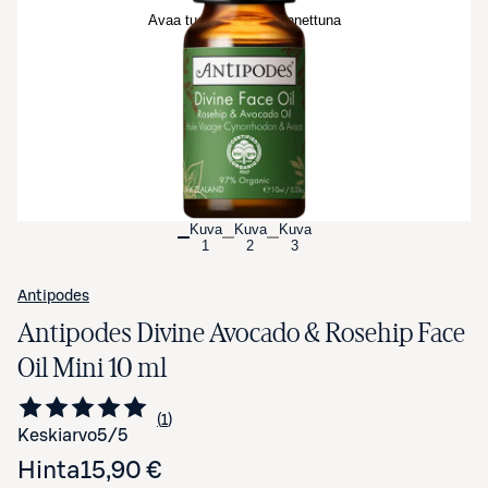
Avaa tuotekuva suurennettuna
Kuva
Kuva
Kuva
1
2
3
Antipodes
Antipodes Divine Avocado & Rosehip Face
Oil Mini 10 ml
1
Siirry arvioihin
kappale
Keskiarvo
5
/5
Hinta
15,90 €