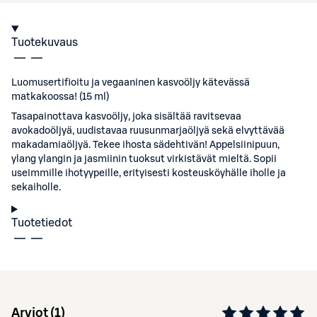
Tuotekuvaus
Luomusertifioitu ja vegaaninen kasvoöljy kätevässä
matkakoossa! (15 ml)
Tasapainottava kasvoöljy, joka sisältää ravitsevaa
avokadoöljyä, uudistavaa ruusunmarjaöljyä sekä elvyttävää
makadamiaöljyä. Tekee ihosta sädehtivän! Appelsiinipuun,
ylang ylangin ja jasmiinin tuoksut virkistävät mieltä. Sopii
useimmille ihotyypeille, erityisesti kosteusköyhälle iholle ja
sekaiholle.
Tuotetiedot
Arviot (
1
)