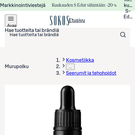
Kuukauden S-Edut vähintään –20 %
Markkinointiviestejä
kuuk
S-
Edui
Etusivu
Avaa
valikko
Hae tuotteita tai brändiä
Kosmetiikka
Murupolku
…
Seerumit ja tehohoidot