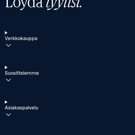
Löydä
tyylisi.
Verkkokauppa
Suosittelemme
Asiakaspalvelu