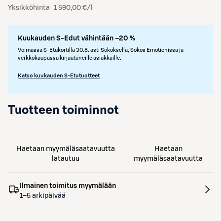
Yksikköhinta
1 590,00 €/l
Kuukauden S-Edut vähintään –20 %
Voimassa S-Etukortilla 30.8. asti Sokoksella, Sokos Emotionissa ja
verkkokaupassa kirjautuneille asiakkaille.
Katso kuukauden S-Etutuotteet
Tuotteen toiminnot
Haetaan myymäläsaatavuutta
Haetaan
latautuu
myymäläsaatavuutta
Ilmainen toimitus myymälään
1–5 arkipäivää