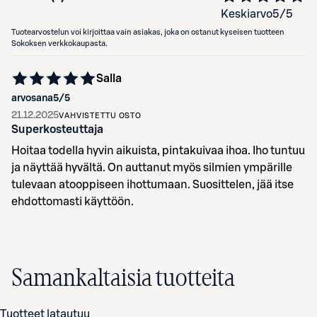
Keskiarvo
5
/5
Tuotearvostelun voi kirjoittaa vain asiakas, joka on ostanut kyseisen tuotteen
Sokoksen verkkokaupasta.
Salla
arvosana
5
/5
21.12.2025
VAHVISTETTU OSTO
Superkosteuttaja
Hoitaa todella hyvin aikuista, pintakuivaa ihoa. Iho tuntuu
ja näyttää hyvältä. On auttanut myös silmien ympärille
tulevaan atooppiseen ihottumaan. Suosittelen, jää itse
ehdottomasti käyttöön.
Samankaltaisia tuotteita
Tuotteet latautuu