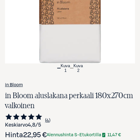
Avaa tuotekuva suurennettuna
Kuva
Kuva
1
2
in Bloom
in Bloom aluslakana perkaali 180x270cm
valkoinen
4
Siirry arvioihin
kappaletta
Keskiarvo
4,8
/5
Hinta
22,95 €
Alennushinta S-Etukortilla
11,47 €