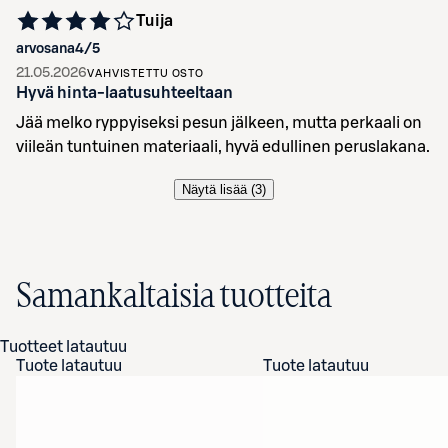
Tuija
arvosana
4
/5
21.05.2026
VAHVISTETTU OSTO
Hyvä hinta-laatusuhteeltaan
Jää melko ryppyiseksi pesun jälkeen, mutta perkaali on
viileän tuntuinen materiaali, hyvä edullinen peruslakana.
Näytä lisää (
3
)
Samankaltaisia tuotteita
Tuotteet latautuu
Tuote latautuu
Tuote latautuu