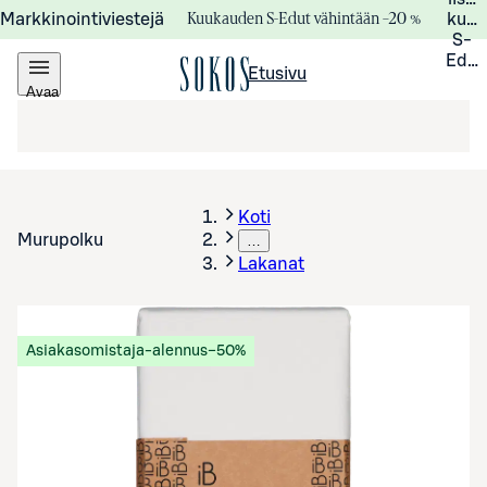
Kuukauden S-Edut vähintään –20 %
Markkinointiviestejä
kuuk
S-
Edui
Etusivu
Avaa
valikko
Koti
Murupolku
…
Lakanat
Asiakasomistaja-alennus
−50%