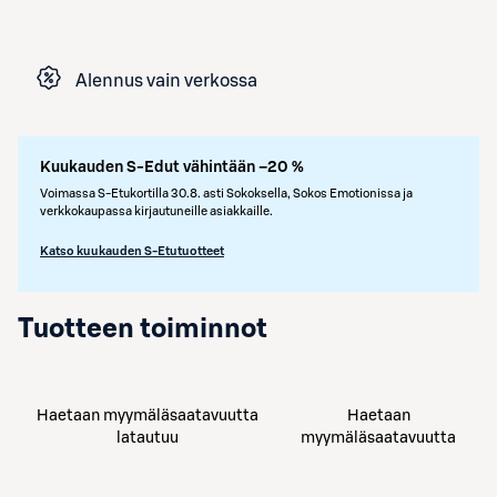
Alennus vain verkossa
Kuukauden S-Edut vähintään –20 %
Voimassa S-Etukortilla 30.8. asti Sokoksella, Sokos Emotionissa ja
verkkokaupassa kirjautuneille asiakkaille.
Katso kuukauden S-Etutuotteet
Tuotteen toiminnot
Haetaan myymäläsaatavuutta
Haetaan
latautuu
myymäläsaatavuutta