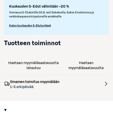
Kuukauden S-Edut vähintään –20 %
Voimassa S-Etukortilla 30.8. asti Sokoksella, Sokos Emotionissa ja
verkkokaupassa kirjautuneille asiakkaille.
Katso kuukauden S-Etutuotteet
Tuotteen toiminnot
Haetaan myymäläsaatavuutta
Haetaan
latautuu
myymäläsaatavuutta
Ilmainen toimitus myymälään
1–5 arkipäivää