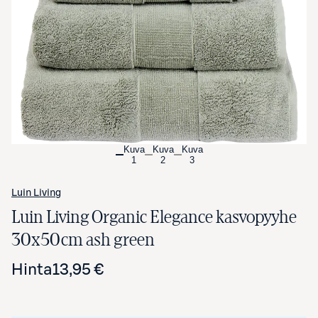
Avaa tuotekuva suurennettuna
Kuva
Kuva
Kuva
1
2
3
Luin Living
Luin Living Organic Elegance kasvopyyhe
30x50cm ash green
Hinta
13,95 €