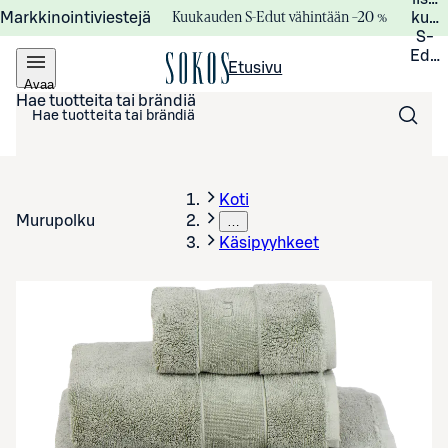
Kuukauden S-Edut vähintään –20 %
Markkinointiviestejä
kuuk
S-
Edui
Etusivu
Avaa
valikko
Hae tuotteita tai brändiä
Koti
Murupolku
…
Käsipyyhkeet