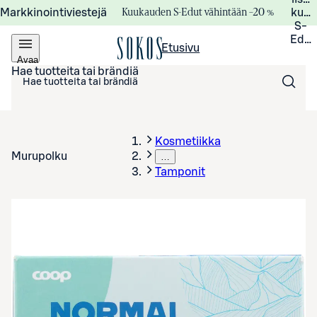
Kuukauden S-Edut vähintään –20 %
Markkinointiviestejä
kuuk
S-
Edui
Etusivu
Avaa
valikko
Hae tuotteita tai brändiä
Kosmetiikka
Murupolku
…
Tamponit