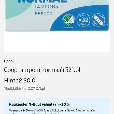
Avaa tuotekuva suurennettuna
Coop
Coop tamponi normaali 32 kpl
Hinta
2,30 €
Yksikköhinta
0,07 €/kpl
Kuukauden S-Edut vähintään –20 %
Voimassa S-Etukortilla 30.8. asti Sokoksella, Sokos Emotionissa ja