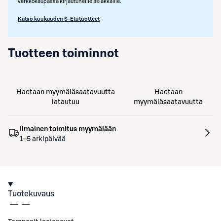
verkkokaupassa kirjautuneille asiakkaille.
Katso kuukauden S-Etutuotteet
Tuotteen toiminnot
Haetaan myymäläsaatavuutta
Haetaan
latautuu
myymäläsaatavuutta
Ilmainen toimitus myymälään
1–5 arkipäivää
Tuotekuvaus