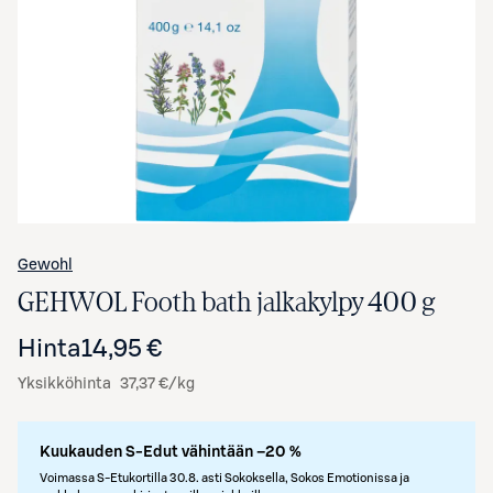
Avaa tuotekuva suurennettuna
Gewohl
GEHWOL Footh bath jalkakylpy 400 g
Hinta
14,95 €
Yksikköhinta
37,37 €/kg
Kuukauden S-Edut vähintään –20 %
Voimassa S-Etukortilla 30.8. asti Sokoksella, Sokos Emotionissa ja