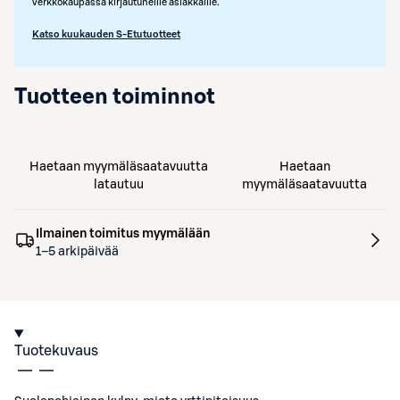
verkkokaupassa kirjautuneille asiakkaille.
Katso kuukauden S-Etutuotteet
Tuotteen toiminnot
Haetaan myymäläsaatavuutta
Haetaan
latautuu
myymäläsaatavuutta
Ilmainen toimitus myymälään
1–5 arkipäivää
Tuotekuvaus