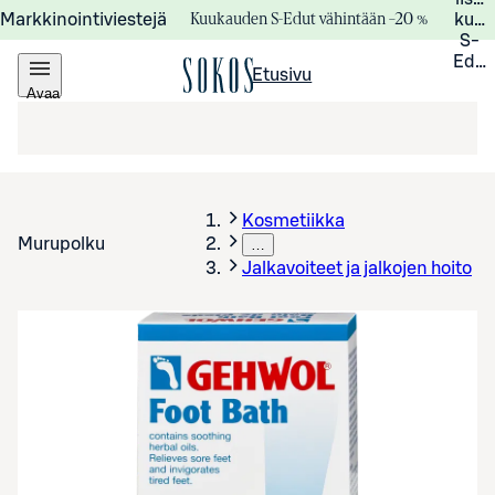
Kuukauden S-Edut vähintään –20 %
Markkinointiviestejä
kuuk
S-
Edui
Etusivu
Avaa
valikko
Kosmetiikka
Murupolku
…
Jalkavoiteet ja jalkojen hoito