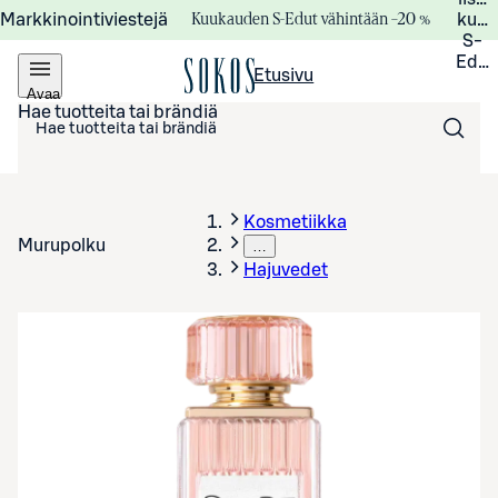
Kuukauden S-Edut vähintään –20 %
Markkinointiviestejä
kuuk
S-
Edui
Etusivu
Avaa
valikko
Hae tuotteita tai brändiä
Kosmetiikka
Murupolku
…
Hajuvedet