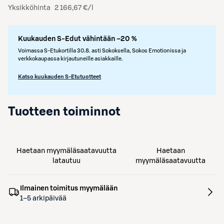
Yksikköhinta
2 166,67 €/l
Kuukauden S-Edut vähintään –20 %
Voimassa S-Etukortilla 30.8. asti Sokoksella, Sokos Emotionissa ja
verkkokaupassa kirjautuneille asiakkaille.
Katso kuukauden S-Etutuotteet
Tuotteen toiminnot
Haetaan myymäläsaatavuutta
Haetaan
latautuu
myymäläsaatavuutta
Ilmainen toimitus myymälään
1–5 arkipäivää