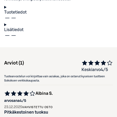
Tuotetiedot
Lisätiedot
Arviot (
1
)
Keskiarvo
4
/5
Tuotearvostelun voi kirjoittaa vain asiakas, joka on ostanut kyseisen tuotteen
Sokoksen verkkokaupasta.
Albina S.
arvosana
4
/5
23.12.2025
VAHVISTETTU OSTO
Pitkäkestoinen tuoksu