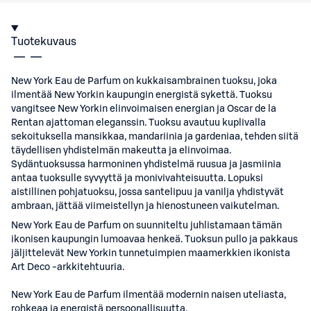
Tuotekuvaus
New York Eau de Parfum on kukkaisambrainen tuoksu, joka
ilmentää New Yorkin kaupungin energistä sykettä. Tuoksu
vangitsee New Yorkin elinvoimaisen energian ja Oscar de la
Rentan ajattoman eleganssin. Tuoksu avautuu kuplivalla
sekoituksella mansikkaa, mandariinia ja gardeniaa, tehden siitä
täydellisen yhdistelmän makeutta ja elinvoimaa.
Sydäntuoksussa harmoninen yhdistelmä ruusua ja jasmiinia
antaa tuoksulle syvyyttä ja monivivahteisuutta. Lopuksi
aistillinen pohjatuoksu, jossa santelipuu ja vanilja yhdistyvät
ambraan, jättää viimeistellyn ja hienostuneen vaikutelman.​
New York Eau de Parfum on suunniteltu juhlistamaan tämän
ikonisen kaupungin lumoavaa henkeä. Tuoksun pullo ja pakkaus
jäljittelevät New Yorkin tunnetuimpien maamerkkien ikonista
Art Deco -arkkitehtuuria. ​
New York Eau de Parfum ilmentää modernin naisen uteliasta,
rohkeaa ja energistä persoonallisuutta.​