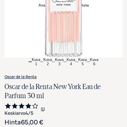
Avaa tuotekuva suurennettuna
Kuva
Kuva
Kuva
Kuva
Kuva
Kuva
1
2
3
4
5
6
Oscar de la Renta
Oscar de la Renta New York Eau de
Parfum 30 ml
1
Siirry arvioihin
kappale
Keskiarvo
4
/5
Hinta
65,00 €