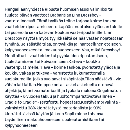
Hengaillaan yhdessä Ripusta huomisen asusi valmiiksi tai
tuuleta päivän vaatteet Brabantian Linn Dressboy -
vaatetelineessä. Tämä tyylikäs teline tarjoaa kolme tankoa
vaatteiden ripustamiseen, olkapään muotoisen yläosan takille
tai puserolle sekä kätevän koukun vaateripustimille. Linn
Dressboy näyttää myös tyylikkäältä seinää vasten nojatessaan
tyhjänä. Se säästää tilaa, on tyylikäs ja ihanteellinen eteiseen,
kylpyhuoneeseen tai makuuhuoneeseen. Vau, mikä Dressboy!
Monitaituri - vaatteiden tai pyyhkeiden ripustamiseen,
tuulettamiseen tai kuivaamiseen.Kätevä - koukku
vaateripustimelle.Tilava - kolme tankoa, pyöristetty yläosa ja
koukku.Vakaa ja tukeva - varustettu liukumattomilla
suojakumeilla, jotka suojaavat sisäpintoja.Tilaa säästävä - vie
vähän lattiatilaa.Helppo koota - askel askeleelta etenevä
ohjekirja, kiinnitysmateriaalit ja työkalu mukana.Ongelmaton
käyttää - 5 vuoden takuu ja huolto.Ympäristöystävällinen -
Cradle to Cradle® -sertifioitu, hopeataso.Kestävämpi valinta -
valmistettu 38% kierrätetystä materiaalista ja 99%
kierrätettävissä käytön jälkeen.Sopii minne tahansa -
täydellinen makuuhuoneeseen, pukeutumistilaan tai
kylpyhuoneeseen.