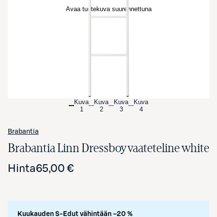
Avaa tuotekuva suurennettuna
Kuva
Kuva
Kuva
Kuva
1
2
3
4
Brabantia
Brabantia Linn Dressboy vaateteline white
Hinta
65,00 €
Kuukauden S-Edut vähintään –20 %