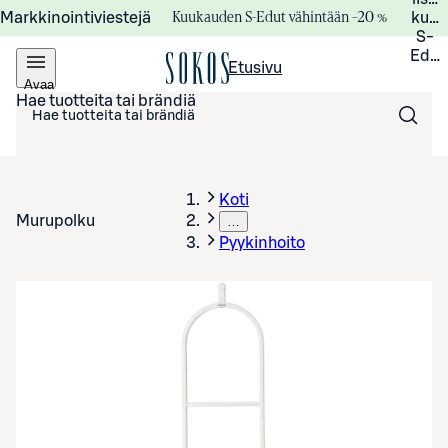
Kuukauden S-Edut vähintään –20 %
Markkinointiviestejä
kuuk
S-
Edui
Etusivu
Avaa
valikko
Hae tuotteita tai brändiä
Koti
Murupolku
…
Pyykinhoito