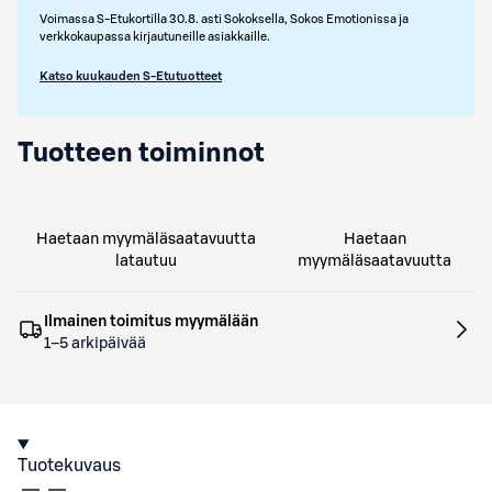
Voimassa S-Etukortilla 30.8. asti Sokoksella, Sokos Emotionissa ja
verkkokaupassa kirjautuneille asiakkaille.
Katso kuukauden S-Etutuotteet
Tuotteen toiminnot
Haetaan myymäläsaatavuutta
Haetaan
latautuu
myymäläsaatavuutta
Ilmainen toimitus myymälään
1–5 arkipäivää
Tuotekuvaus