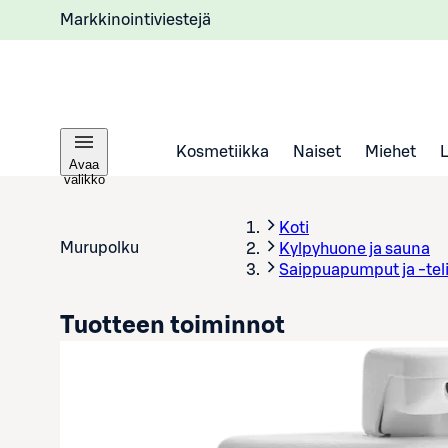
Markkinointiviestejä
Kosmetiikka
Naiset
Miehet
Avaa
valikko
Koti
Murupolku
Kylpyhuone ja sauna
Saippuapumput ja -tel
Tuotteen toiminnot