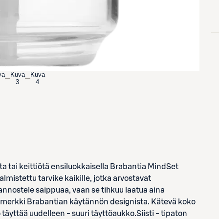
va
Kuva
Kuva
3
4
a tai keittiötä ensiluokkaisella Brabantia MindSet
almistettu tarvike kaikille, jotka arvostavat
annostele saippuaa, vaan se tihkuu laatua aina
simerkki Brabantian käytännön designista. Kätevä koko
täyttää uudelleen - suuri täyttöaukko.Siisti - tipaton