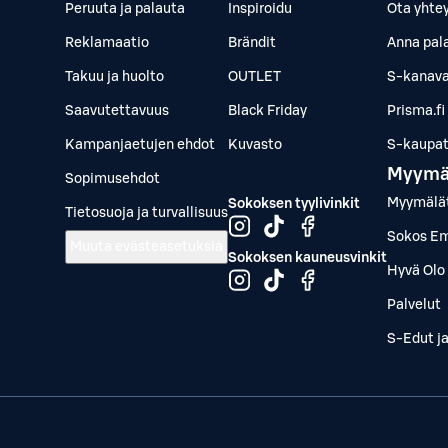
Peruuta ja palauta
Inspiroidu
Ota yhte
Reklamaatio
Brändit
Anna pal
Takuu ja huolto
OUTLET
S-kanava
Saavutettavuus
Black Friday
Prisma.fi
Kampanjaetujen ehdot
Kuvasto
S-kaupat.
Myymä
Sopimusehdot
Myymälä
Sokoksen tyylivinkit
Tietosuoja ja turvallisuus
Sokos Em
Muuta evästeasetuksia
Sokoksen kauneusvinkit
Hyvä Olo 
Palvelut
S-Edut j