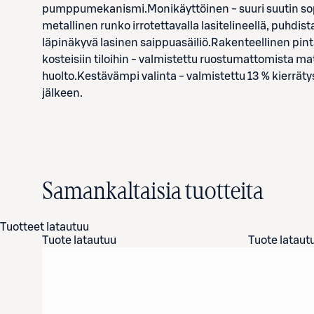
pumppumekanismi.Monikäyttöinen - suuri suutin sopi
metallinen runko irrotettavalla lasitelineellä, puh
läpinäkyvä lasinen saippuasäiliö.Rakenteellinen pint
kosteisiin tiloihin - valmistettu ruostumattomista m
huolto.Kestävämpi valinta - valmistettu 13 % kierräty
jälkeen.
Samankaltaisia tuotteita
Tuotteet latautuu
Tuote latautuu
Tuote lataut