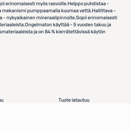
i erinomaisesti myös rasvoille.Helppo puhdistaa -
dista mekanismi pumppaamalla kuumaa vettä.Hallittava -
a - nykyaikainen mineraalipinnoite.Sopii erinomaisesti
ateriaaleista.Ongelmaton käyttää - 5 vuoden takuu ja
smateriaaleista ja on 84 % kierrätettävissä käytön
uu
Tuote latautuu