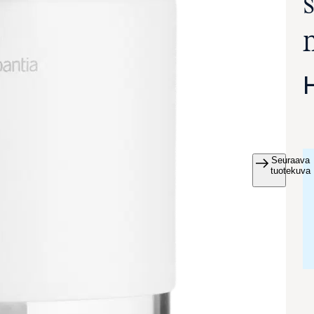
Seuraava
va suurennettuna
tuotekuva