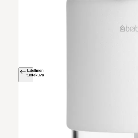
Edellinen
Avaa tuoteku
tuotekuva