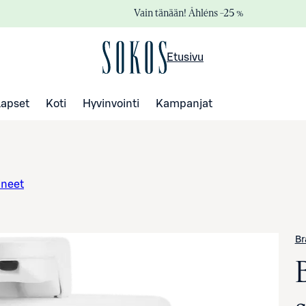
Vain tänään! Åhléns –25 %
Etusivu
Lapset
Koti
Hyvinvointi
Kampanjat
ineet
Br