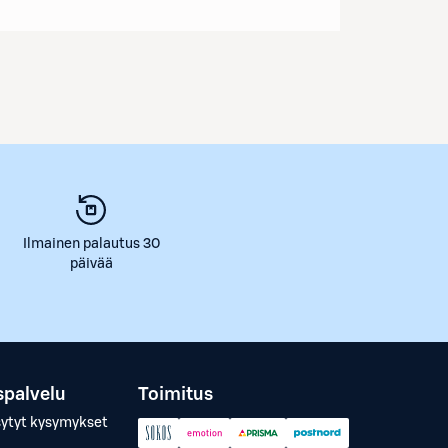
Ilmainen palautus 30
päivää
spalvelu
Toimitus
sytyt kysymykset