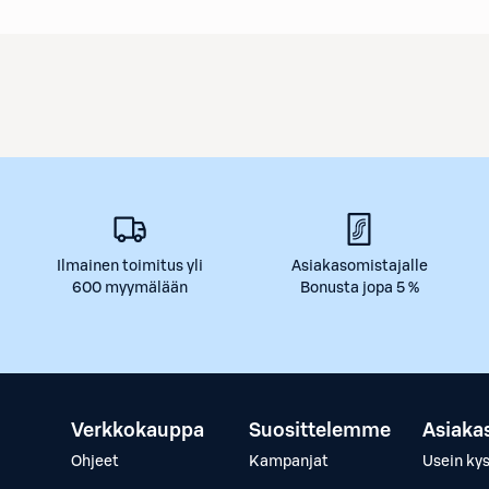
Ilmainen toimitus yli
Asiakasomistajalle
600 myymälään
Bonusta jopa 5 %
Verkkokauppa
Suosittelemme
Asiaka
Ohjeet
Kampanjat
Usein ky