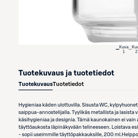
Kuva
Ku
1
2
Tuotekuvaus ja tuotetiedot
Tuotekuvaus
Tuotetiedot
Hygieniaa käden ulottuvilla. Sisusta WC, kylpyhuonett
saippua-annostelijalla. Tyylikäs metallista ja lasista v
käsihygieniaa ja designia. Tämä kaunokainen ei vain 
täyttöaukosta läpinäkyvään telineeseen. Loistava e
- sopii useimmille täyttöpakkauksille, 200 ml.Helppo 