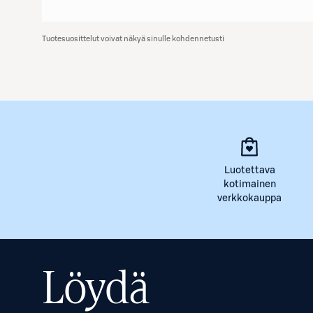
Tuotesuosittelut voivat näkyä sinulle kohdennetusti
Luotettava
kotimainen
verkkokauppa
Löydä