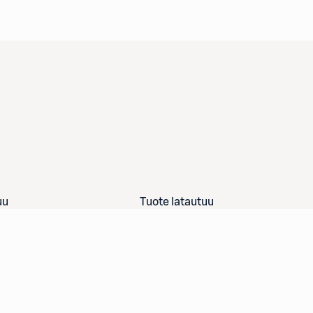
uu
Tuote latautuu