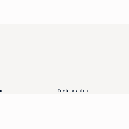
uu
Tuote latautuu