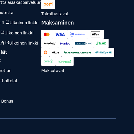
yttä asiakaspalveluun
autetta
Toimitustavat
Maksaminen
.fi
Ulkoinen linkki
Ulkoinen linkki
fi
Ulkoinen linkki
lät
t
otion
Maksutavat
-hoitolat
a Bonus