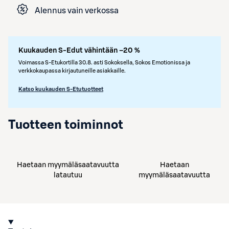
Alennus vain verkossa
Kuukauden S-Edut vähintään –20 %
Voimassa S-Etukortilla 30.8. asti Sokoksella, Sokos Emotionissa ja
verkkokaupassa kirjautuneille asiakkaille.
Katso kuukauden S-Etutuotteet
Tuotteen toiminnot
Haetaan myymäläsaatavuutta
Haetaan
latautuu
myymäläsaatavuutta