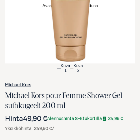
Avaa tuotekuva suurennettuna
Kuva
Kuva
1
2
Michael Kors
Michael Kors pour Femme Shower Gel
suihkugeeli 200 ml
Hinta
49,90 €
Alennushinta S-Etukortilla
24,95 €
Yksikköhinta
249,50 €/l