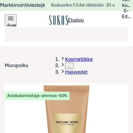
Kuukauden S-Edut vähintään –20 %
Markkinointiviestejä
kuuk
S-
Edui
Etusivu
Avaa
valikko
Kosmetiikka
Murupolku
…
Hajuvedet
Asiakasomistaja-alennus
−50%