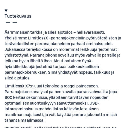
Tuotekuvaus
Äärimmäisen tarkka ja sileä ajotulos – hellävaraisesti.
Yhdistimme LimitlessX -parranajokoneisiin pyöriväteräisten ja
teräverkollisten parranajokoneiden parhaat ominaisuudet.
Jokaisessa teräyksikössä on molemmat leikkuujärjestelmät
yhdistettynä. Parranajokone soveltuu myös vahvalle parralle ja
leikkaa hyvin läheltä ihoa. Ainutlaatuinen SynX-
hybridileikkuujärjestelmä tarjoaa poikkeuksellisen
parranajokokemuksen. Siinä yhdistyvät nopeus, tarkkuus ja
sileä ajotulos.
LimitlessX X7:n uusi teknologia reagoi paineeseen.
Parranajokone analysoi paineen avulla parran vahvuutta jopa
800 kertaa sekunnissa, ylläpitäen tarvittavan nopeuden
optimaalisen suorituskyvyn saavuttamiseksi. USB-
latausominaisuus mahdollistaa kätevän latauksen
maailmanlaajuisesti, ja voit käyttää parranajokonetta missä
tahansa maailmassa.