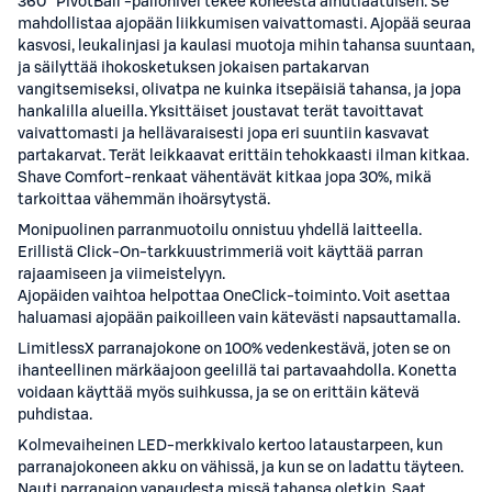
360° PivotBall -pallonivel tekee koneesta ainutlaatuisen. Se
mahdollistaa ajopään liikkumisen vaivattomasti. Ajopää seuraa
kasvosi, leukalinjasi ja kaulasi muotoja mihin tahansa suuntaan,
ja säilyttää ihokosketuksen jokaisen partakarvan
vangitsemiseksi, olivatpa ne kuinka itsepäisiä tahansa, ja jopa
hankalilla alueilla. Yksittäiset joustavat terät tavoittavat
vaivattomasti ja hellävaraisesti jopa eri suuntiin kasvavat
partakarvat. Terät leikkaavat erittäin tehokkaasti ilman kitkaa.
Shave Comfort-renkaat vähentävät kitkaa jopa 30%, mikä
tarkoittaa vähemmän ihoärsytystä.
Monipuolinen parranmuotoilu onnistuu yhdellä laitteella.
Erillistä Click-On-tarkkuustrimmeriä voit käyttää parran
rajaamiseen ja viimeistelyyn.
Ajopäiden vaihtoa helpottaa OneClick-toiminto. Voit asettaa
haluamasi ajopään paikoilleen vain kätevästi napsauttamalla.
LimitlessX parranajokone on 100% vedenkestävä, joten se on
ihanteellinen märkäajoon geelillä tai partavaahdolla. Konetta
voidaan käyttää myös suihkussa, ja se on erittäin kätevä
puhdistaa.
Kolmevaiheinen LED-merkkivalo kertoo lataustarpeen, kun
parranajokoneen akku on vähissä, ja kun se on ladattu täyteen.
Nauti parranajon vapaudesta missä tahansa oletkin. Saat