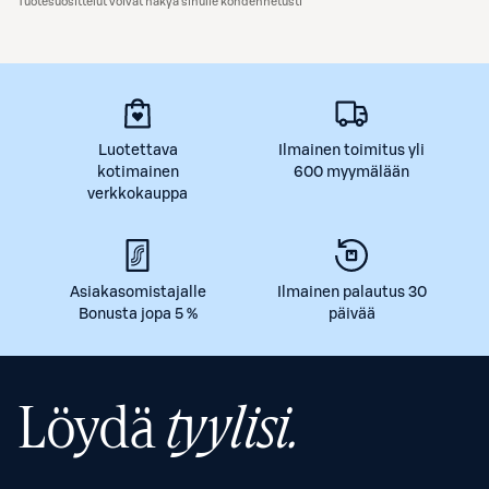
Tuotesuosittelut voivat näkyä sinulle kohdennetusti
Luotettava
Ilmainen toimitus yli
kotimainen
600 myymälään
verkkokauppa
Asiakasomistajalle
Ilmainen palautus 30
Bonusta jopa 5 %
päivää
Löydä
tyylisi.