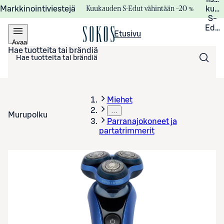
Kuukauden S-Edut vähintään –20 %
Markkinointiviestejä
kuuk
S-
Edui
Etusivu
Avaa
valikko
Hae tuotteita tai brändiä
Miehet
…
Murupolku
Parranajokoneet ja
partatrimmerit