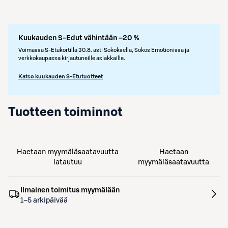
Kuukauden S-Edut vähintään –20 %
Voimassa S-Etukortilla 30.8. asti Sokoksella, Sokos Emotionissa ja
verkkokaupassa kirjautuneille asiakkaille.
Katso kuukauden S-Etutuotteet
Tuotteen toiminnot
Haetaan myymäläsaatavuutta
Haetaan
latautuu
myymäläsaatavuutta
Ilmainen toimitus myymälään
1–5 arkipäivää