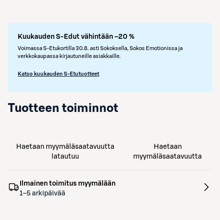
Kuukauden S-Edut vähintään –20 %
Voimassa S-Etukortilla 30.8. asti Sokoksella, Sokos Emotionissa ja
verkkokaupassa kirjautuneille asiakkaille.
Katso kuukauden S-Etutuotteet
Tuotteen toiminnot
Haetaan myymäläsaatavuutta
Haetaan
latautuu
myymäläsaatavuutta
Ilmainen toimitus myymälään
1–5 arkipäivää