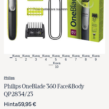
Avaa tuotekuva suurennettuna
Kuva
Kuva
Kuva
Kuva
Kuva
Kuva
Kuva
Kuva
Kuva
1
2
3
4
5
6
7
8
9
Kuva
10
Philips
Philips OneBlade 360 Face&Body
QP2834/23
Hinta
59,95 €