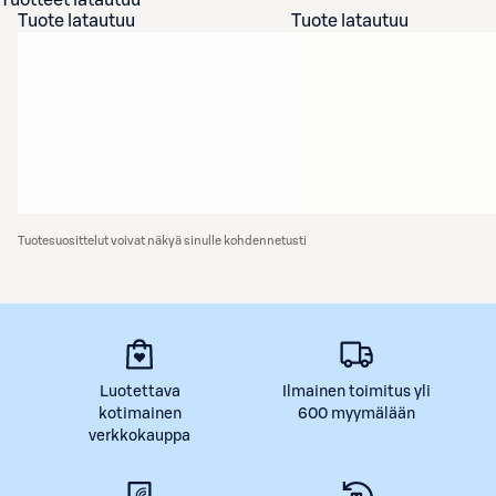
Tuotteet latautuu
Tuote latautuu
Tuote latautuu
Tuotesuosittelut voivat näkyä sinulle kohdennetusti
Luotettava
Ilmainen toimitus yli
kotimainen
600 myymälään
verkkokauppa