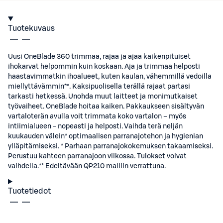
Tuotekuvaus
Uusi OneBlade 360 trimmaa, rajaa ja ajaa kaikenpituiset
ihokarvat helpommin kuin koskaan. Aja ja trimmaa helposti
haastavimmatkin ihoalueet, kuten kaulan, vähemmillä vedoilla
miellyttävämmin**. Kaksipuolisella terällä rajaat partasi
tarkasti hetkessä. Unohda muut laitteet ja monimutkaiset
työvaiheet. OneBlade hoitaa kaiken. Pakkaukseen sisältyvän
vartaloterän avulla voit trimmata koko vartalon – myös
intiimialueen - nopeasti ja helposti. Vaihda terä neljän
kuukauden välein* optimaalisen parranajotehon ja hygienian
ylläpitämiseksi. * Parhaan parranajokokemuksen takaamiseksi.
Perustuu kahteen parranajoon viikossa. Tulokset voivat
vaihdella.** Edeltävään QP210 malliin verrattuna.
Tuotetiedot