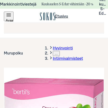
Kuukauden S-Edut vähintään –20 %
Markkinointiviestejä
kuuk
S-
Edui
Etusivu
Avaa
valikko
Hyvinvointi
Murupolku
…
Intiimivalmisteet