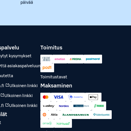
päivää
spalvelu
Toimitus
sytyt kysymykset
yttä asiakaspalveluun
autetta
Toimitustavat
Maksaminen
.fi
Ulkoinen linkki
Ulkoinen linkki
fi
Ulkoinen linkki
lät
t