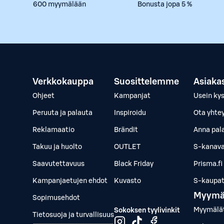
600 myymälään
Bonusta jopa 5 %
Verkkokauppa
Suosittelemme
Asiaka
Ohjeet
Kampanjat
Usein ky
Peruuta ja palauta
Inspiroidu
Ota yhte
Reklamaatio
Brändit
Anna pal
Takuu ja huolto
OUTLET
S-kanava
Saavutettavuus
Black Friday
Prisma.fi
Kampanjaetujen ehdot
Kuvasto
S-kaupat.
Myymä
Sopimusehdot
Myymälä
Sokoksen tyylivinkit
Tietosuoja ja turvallisuus