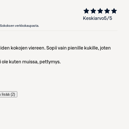
Keskiarvo
5
/5
en Sokoksen verkkokaupasta.
en kokojen viereen. Sopii vain pienille kukille, joten
i ole kuten muissa, pettymys.
 lisää (
2
)