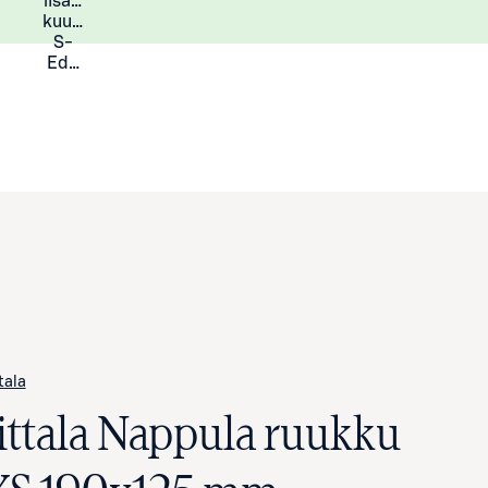
lisää
Lisätietoja
kuukauden
S-
Eduista
ttala
Iittala Nappula ruukku