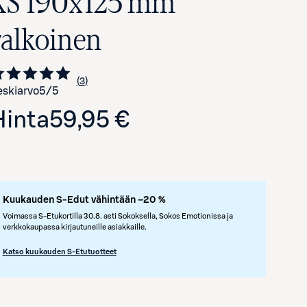
XS 190x125 mm
valkoinen
3
Siirry arvioihin
kappaletta
skiarvo
5
/5
Hinta
59,95 €
Kuukauden S-Edut vähintään –20 %
Voimassa S-Etukortilla 30.8. asti Sokoksella, Sokos Emotionissa ja
verkkokaupassa kirjautuneille asiakkaille.
Katso kuukauden S-Etutuotteet