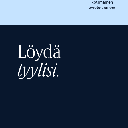
kotimainen
verkkokauppa
Löydä
tyylisi.