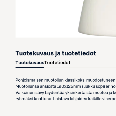
Tuotekuvaus ja tuotetiedot
Tuotekuvaus
Tuotetiedot
Pohjoismaisen muotoilun klassikoksi muodostuneen Na
Muotoilunsa ansiosta 190x125mm ruukku sopii erinomaise
Valkoinen sävy täydentää yksinkertaista muotoa ja ko
ryhmäksi koottuna. Loistava lahjaidea kaikille viherpe