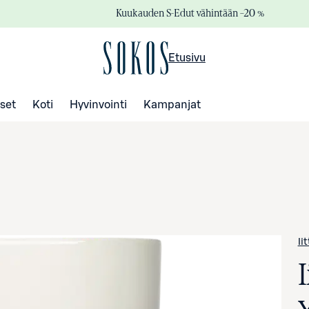
Kuukauden S-Edut vähintään –20 %
Etusivu
set
Koti
Hyvinvointi
Kampanjat
Ii