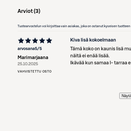
Arviot (
3
)
Tuotearvostelun voi kirjoittaa vain asiakas, joka on ostanut kyseisen tuotte
Kiva lisä kokoelmaan
Tämä koko on kaunis lisä muid
arvosana
5
/5
näitä ei enää lisää.
Marimarjaana
Ikävää kun samaa I- tarraa e
25.10.2025
VAHVISTETTU OSTO
Näytä