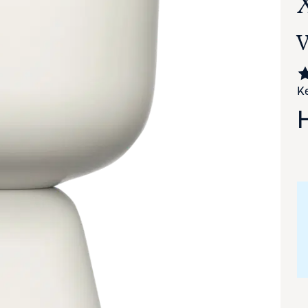
Ke
va suurennettuna