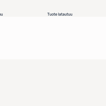
uu
Tuote latautuu