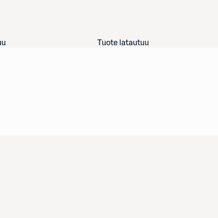
uu
Tuote latautuu