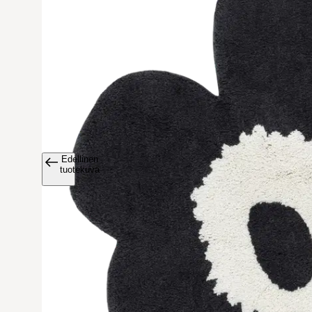
Edellinen
Avaa tuoteku
tuotekuva