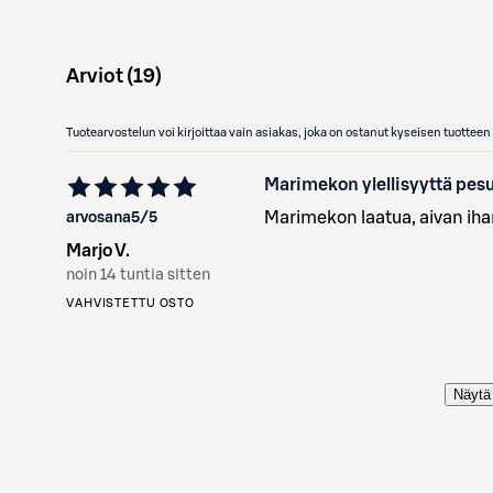
Arviot (
19
)
Tuotearvostelun voi kirjoittaa vain asiakas, joka on ostanut kyseisen tuotte
Marimekon ylellisyyttä pe
Marimekon laatua, aivan ihan
arvosana
5
/5
Marjo V.
noin 14 tuntia sitten
VAHVISTETTU OSTO
Näytä 