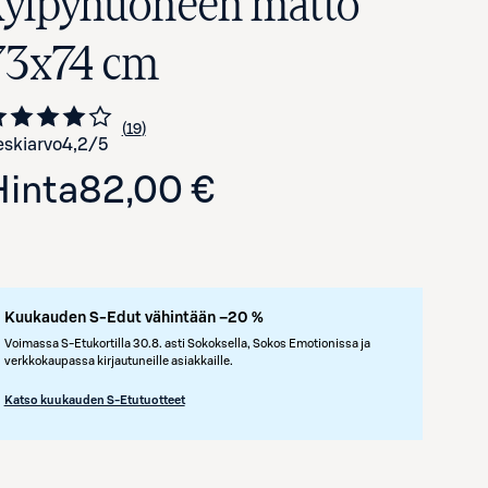
kylpyhuoneen matto
73x74 cm
19
Siirry arvioihin
kappaletta
skiarvo
4,2
/5
Hinta
82,00 €
Avaa tuotekuva suurennettuna
Kuukauden S-Edut vähintään –20 %
Voimassa S-Etukortilla 30.8. asti Sokoksella, Sokos Emotionissa ja
verkkokaupassa kirjautuneille asiakkaille.
Katso kuukauden S-Etutuotteet