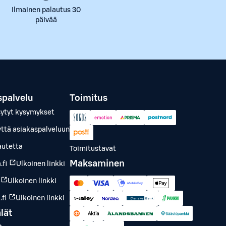
Ilmainen palautus 30
päivää
spalvelu
Toimitus
sytyt kysymykset
yttä asiakaspalveluun
autetta
Toimitustavat
Maksaminen
.fi
Ulkoinen linkki
Ulkoinen linkki
fi
Ulkoinen linkki
lät