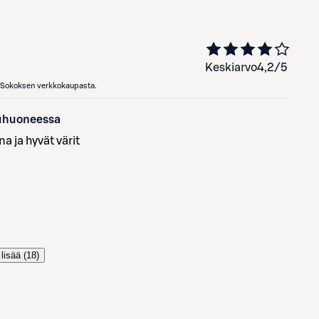
Keskiarvo
4,2
/5
en Sokoksen verkkokaupasta.
suhuoneessa
a ja hyvät värit
lisää (
18
)