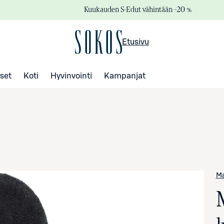
Kuukauden S-Edut vähintään –20 %
Etusivu
set
Koti
Hyvinvointi
Kampanjat
M