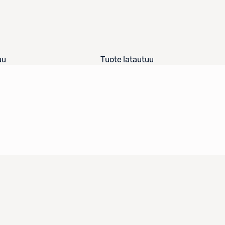
uu
Tuote latautuu