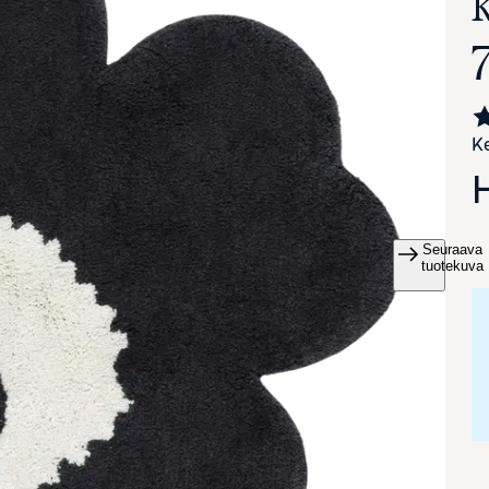
Ke
Seuraava
va suurennettuna
tuotekuva