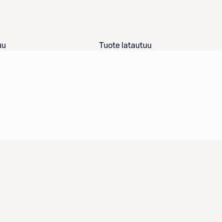
uu
Tuote latautuu