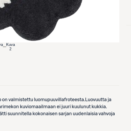
va
Kuva
2
on valmistettu luomupuuvillafroteesta.Luovuutta ja
Marimekon kuviomaailmaan ei juuri kuulunut kukkia.
äätti suunnitella kokonaisen sarjan uudenlaisia vahvoja