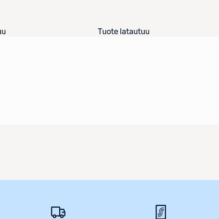
uu
Tuote latautuu