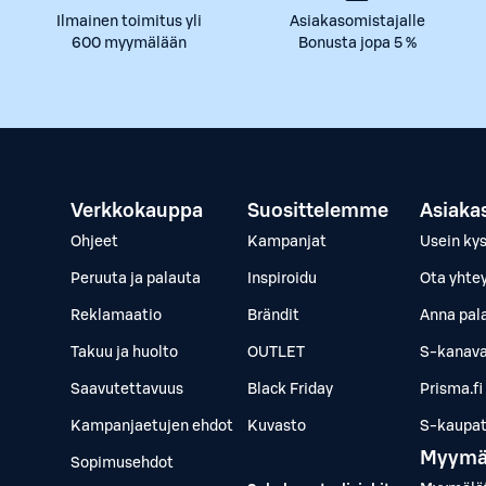
Ilmainen toimitus yli
Asiakasomistajalle
600 myymälään
Bonusta jopa 5 %
Verkkokauppa
Suosittelemme
Asiaka
Ohjeet
Kampanjat
Usein ky
Peruuta ja palauta
Inspiroidu
Ota yhte
Reklamaatio
Brändit
Anna pal
Takuu ja huolto
OUTLET
S-kanava
Saavutettavuus
Black Friday
Prisma.fi
Kampanjaetujen ehdot
Kuvasto
S-kaupat.
Myymä
Sopimusehdot