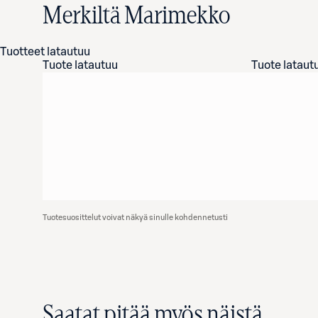
Merkiltä Marimekko
Tuotteet latautuu
Tuote latautuu
Tuote lataut
Tuotesuosittelut voivat näkyä sinulle kohdennetusti
Saatat pitää myös näistä