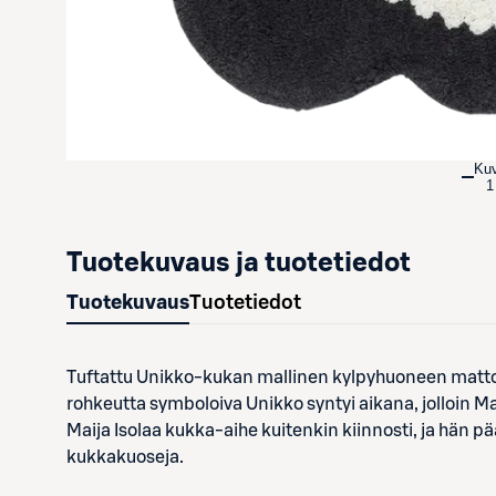
Ku
1
Tuotekuvaus ja tuotetiedot
Tuotekuvaus
Tuotetiedot
Tuftattu Unikko-kukan mallinen kylpyhuoneen matto 
rohkeutta symboloiva Unikko syntyi aikana, jolloin 
Maija Isolaa kukka-aihe kuitenkin kiinnosti, ja hän p
kukkakuoseja.