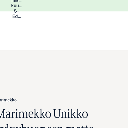
lisää
Lisätietoja
kuukauden
S-
Eduista
arimekko
Marimekko Unikko