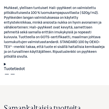
Muhkeat, ylellisen tuntuiset Hali-pyyhkeet on valmistettu
pitkäkuituisesta 100 % luomukampapuuvillasta ( 520g/m2).
Pyyhkeiden langan valmistuksessa on käytetty
erityistekniikkaa, minkä ansiosta nukka on hyvin avonainen ja
vähäkierteinen: Hali-pyyhkeet ovat kevyitä, samettisen
pehmeitä sekä samalla erittäin imukykyisiä ja nopeasti
kuivuvia. Tuotteella on GOTS-sertifikaatti, maailman johtava
luomukuitujen valmistusstandardi. STANDARD 100 by OEKO-
TEX® -merkki takaa, että tuote ei sisällä haitallisia kemikaaleja
ja on turvallinen käyttäjälleen. Ripustuslenkki on pyyhkeen
pitkällä sivulla.
Tuotetiedot
Samankaltaisia tuotteita