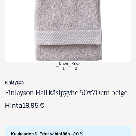
Avaa tuotekuva suurennettuna
Kuva
Kuva
1
2
Finlayson
Finlayson Hali käsipyyhe 50x70cm beige
Hinta
19,95 €
Kuukauden S-Edut vähintään –20 %