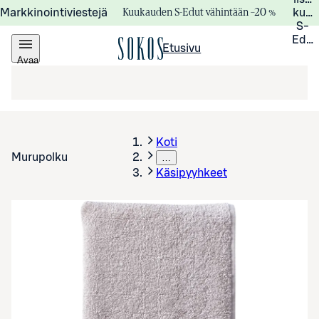
Kuukauden S-Edut vähintään –20 %
Markkinointiviestejä
kuuk
S-
Edui
Etusivu
Avaa
valikko
Koti
Murupolku
…
Käsipyyhkeet