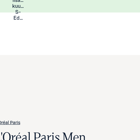
lisää
Lisätietoja
kuukauden
S-
Eduista
Oréal Paris
L'Oréal Paris Men