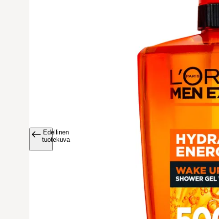
Edellinen
Avaa tuoteku
tuotekuva