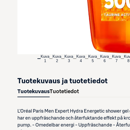
Kuva
Kuva
Kuva
Kuva
Kuva
Kuva
Kuva
Ku
1
2
3
4
5
6
7
8
Tuotekuvaus ja tuotetiedot
Tuotekuvaus
Tuotetiedot
L'Oréal Paris Men Expert Hydra Energetic shower gel
har en uppfräschande och återfuktande effekt på krop
pump. - Omedelbar energi - Uppfräschande - Återfukt