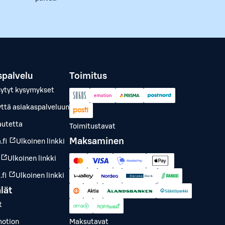
spalvelu
Toimitus
sytyt kysymykset
yttä asiakaspalveluun
autetta
Toimitustavat
Maksaminen
.fi
Ulkoinen linkki
Ulkoinen linkki
fi
Ulkoinen linkki
lät
t
otion
Maksutavat