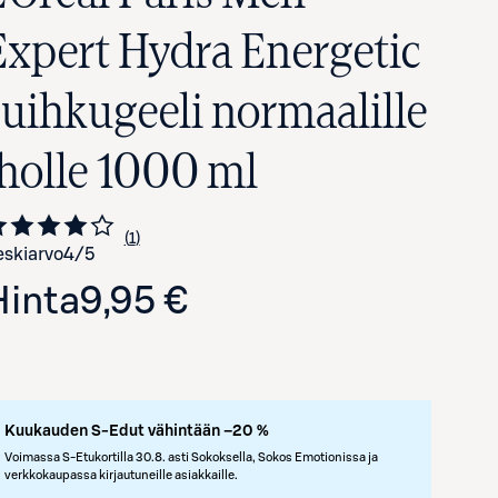
Expert Hydra Energetic
suihkugeeli normaalille
iholle 1000 ml
1
Siirry arvioihin
kappale
skiarvo
4
/5
Hinta
9,95 €
Avaa tuotekuva suurennettuna
Kuukauden S-Edut vähintään –20 %
Voimassa S-Etukortilla 30.8. asti Sokoksella, Sokos Emotionissa ja
verkkokaupassa kirjautuneille asiakkaille.