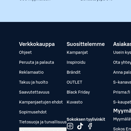
Verkkokauppa
Suosittelemme
Asiaka
Ohjeet
Kampanjat
Usein ky
Peruuta ja palauta
Inspiroidu
Ota yhte
Reklamaatio
Brändit
Anna pal
Takuu ja huolto
OUTLET
S-kanava
Saavutettavuus
Black Friday
Prisma.fi
Kampanjaetujen ehdot
Kuvasto
S-kaupat.
Myymä
Sopimusehdot
Myymälä
Sokoksen tyylivinkit
Tietosuoja ja turvallisuus
Sokos Em