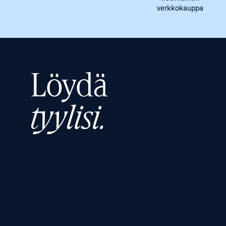
verkkokauppa
Löydä
tyylisi.