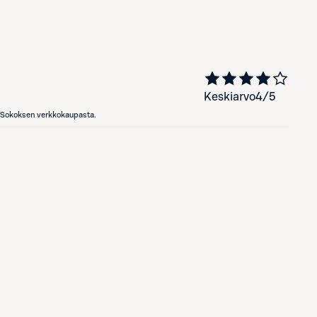
Keskiarvo
4
/5
en Sokoksen verkkokaupasta.