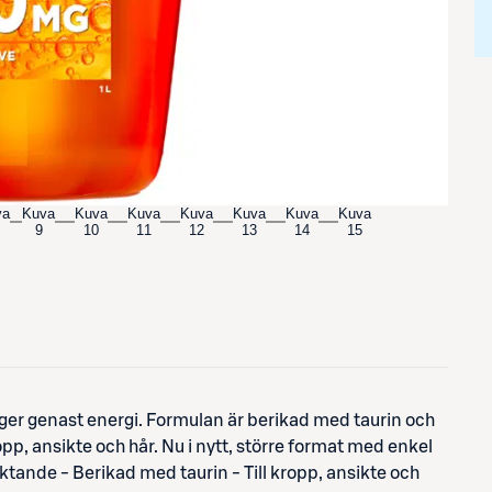
va
Kuva
Kuva
Kuva
Kuva
Kuva
Kuva
Kuva
9
10
11
12
13
14
15
 ger genast energi. Formulan är berikad med taurin och
p, ansikte och hår. Nu i nytt, större format med enkel
ande - Berikad med taurin - Till kropp, ansikte och