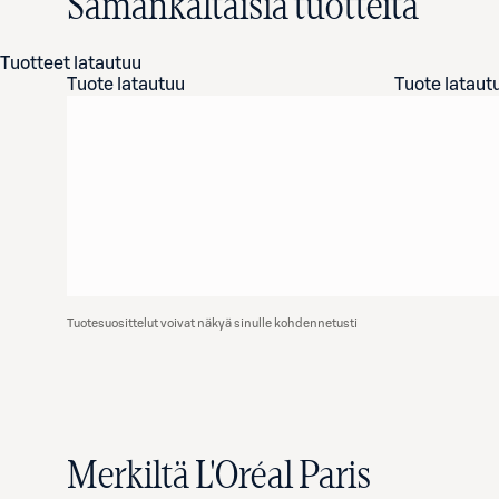
Samankaltaisia tuotteita
Tuotteet latautuu
Tuote latautuu
Tuote lataut
Tuotesuosittelut voivat näkyä sinulle kohdennetusti
Merkiltä L'Oréal Paris