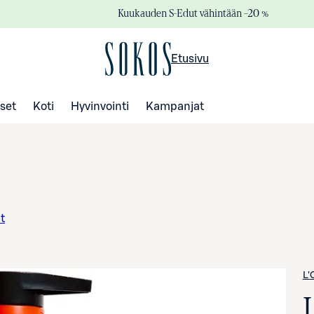
Kuukauden S-Edut vähintään –20 %
Etusivu
set
Koti
Hyvinvointi
Kampanjat
t
L'