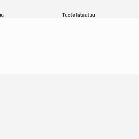
uu
Tuote latautuu