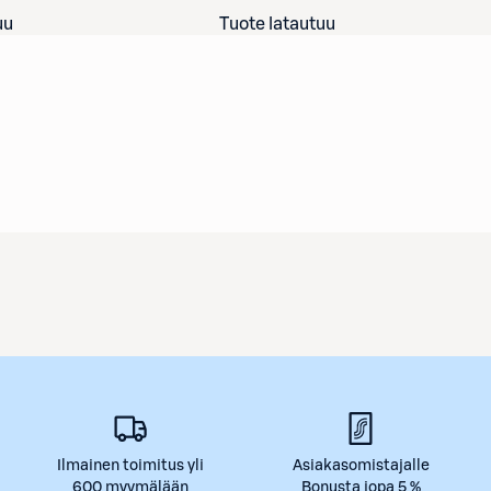
uu
Tuote latautuu
Ilmainen toimitus yli
Asiakasomistajalle
600 myymälään
Bonusta jopa 5 %