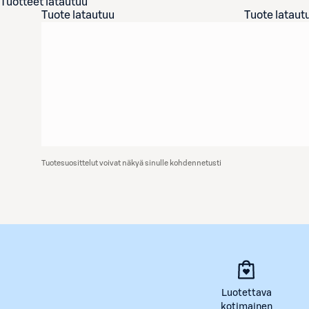
Tuotteet latautuu
Tuote latautuu
Tuote lataut
Tuotesuosittelut voivat näkyä sinulle kohdennetusti
Luotettava
kotimainen