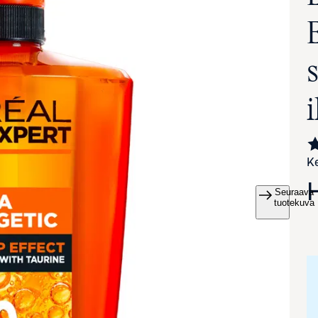
Ke
Seuraava
va suurennettuna
tuotekuva