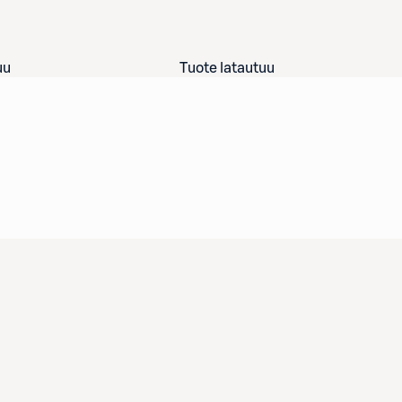
uu
Tuote latautuu