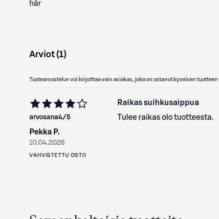
hår
Arviot (
1
)
Tuotearvostelun voi kirjoittaa vain asiakas, joka on ostanut kyseisen tuotte
Raikas suihkusaippua
Tulee raikas olo tuotteesta.
arvosana
4
/5
Pekka P.
10.04.2026
VAHVISTETTU OSTO