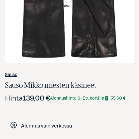
Avaa tuotekuva suurennettuna
Sauso
Sauso Mikko miesten käsineet
Hinta
139,00 €
Alennushinta S-Etukortilla
55,60 €
Alennus vain verkossa