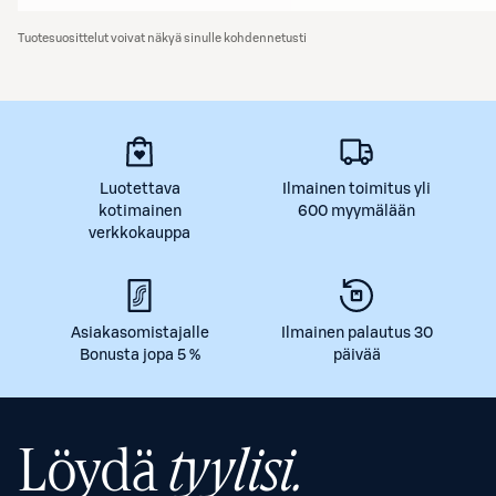
Tuotesuosittelut voivat näkyä sinulle kohdennetusti
Luotettava
Ilmainen toimitus yli
kotimainen
600 myymälään
verkkokauppa
Asiakasomistajalle
Ilmainen palautus 30
Bonusta jopa 5 %
päivää
Löydä
tyylisi.