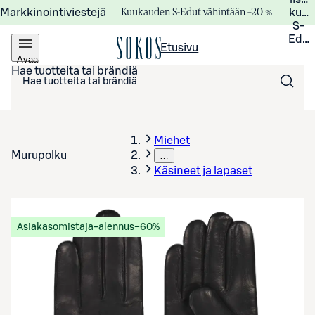
Kuukauden S-Edut vähintään –20 %
Markkinointiviestejä
kuuk
S-
Edui
Etusivu
Avaa
valikko
Hae tuotteita tai brändiä
Miehet
Murupolku
…
Käsineet ja lapaset
Asiakasomistaja-alennus
−60%