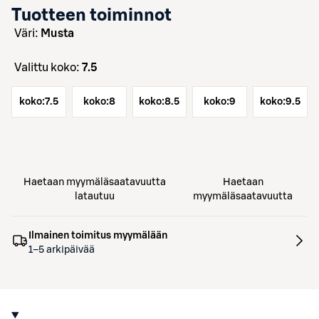
Tuotteen toiminnot
väri:
Musta
Valittu koko:
7.5
koko:
7.5
koko:
8
koko:
8.5
koko:
9
koko:
9.5
Haetaan myymäläsaatavuutta
Haetaan
latautuu
myymäläsaatavuutta
Ilmainen toimitus myymälään
1–5 arkipäivää