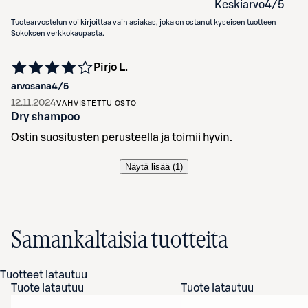
Keskiarvo
4
/5
Tuotearvostelun voi kirjoittaa vain asiakas, joka on ostanut kyseisen tuotteen
Sokoksen verkkokaupasta.
Pirjo L.
arvosana
4
/5
12.11.2024
VAHVISTETTU OSTO
Dry shampoo
Ostin suositusten perusteella ja toimii hyvin.
Näytä lisää (
1
)
Samankaltaisia tuotteita
Tuotteet latautuu
Tuote latautuu
Tuote latautuu