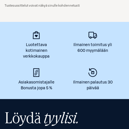
Tuotesuosittelut voivat näkyä sinulle kohdennetusti
Luotettava
Ilmainen toimitus yli
kotimainen
600 myymälään
verkkokauppa
Asiakasomistajalle
Ilmainen palautus 30
Bonusta jopa 5 %
päivää
Löydä
tyylisi.