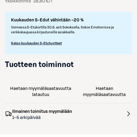
Yksikköhinta
28,80 €/l
Kuukauden S-Edut vähintään –20 %
Voimassa S-Etukortilla 30.8. asti Sokoksella, Sokos Emotionissa ja
verkkokaupassa kirjautuneille asiakkaille.
Katso kuukauden S-Etutuotteet
Tuotteen toiminnot
Haetaan myymäläsaatavuutta
Haetaan
latautuu
myymäläsaatavuutta
Ilmainen toimitus myymälään
1–5 arkipäivää