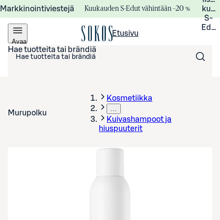
Kuukauden S-Edut vähintään –20 %
Markkinointiviestejä
kuuk
S-
Edui
Etusivu
Avaa
valikko
Hae tuotteita tai brändiä
Kosmetiikka
…
Murupolku
Kuivashampoot ja
hiuspuuterit