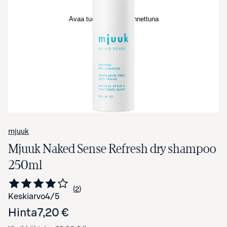
Avaa tuotekuva suurennettuna
mjuuk
Mjuuk Naked Sense Refresh dry shampoo
250ml
2
Siirry arvioihin
kappaletta
Keskiarvo
4
/5
Hinta
7,20 €