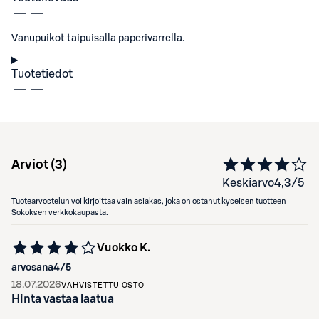
Vanupuikot taipuisalla paperivarrella.
Tuotetiedot
Arviot (
3
)
Keskiarvo
4,3
/5
Tuotearvostelun voi kirjoittaa vain asiakas, joka on ostanut kyseisen tuotteen
Sokoksen verkkokaupasta.
Vuokko K.
arvosana
4
/5
18.07.2026
VAHVISTETTU OSTO
Hinta vastaa laatua