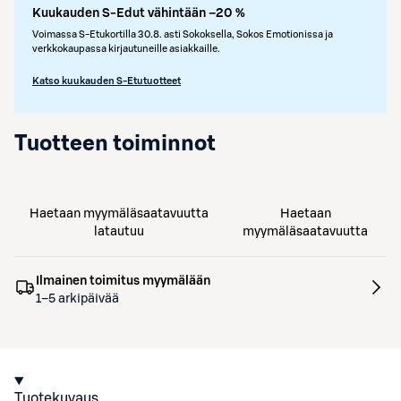
Kuukauden S-Edut vähintään –20 %
Voimassa S-Etukortilla 30.8. asti Sokoksella, Sokos Emotionissa ja
verkkokaupassa kirjautuneille asiakkaille.
Katso kuukauden S-Etutuotteet
Tuotteen toiminnot
Haetaan myymäläsaatavuutta
Haetaan
latautuu
myymäläsaatavuutta
Ilmainen toimitus myymälään
1–5 arkipäivää
Tuotekuvaus