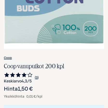
Avaa tuotekuva suurennettuna
Coop
Coop vanupuikot 200 kpl
3
Siirry arvioihin
kappaletta
Keskiarvo
4,3
/5
Hinta
1,50 €
Yksikköhinta
0,01 €/kpl