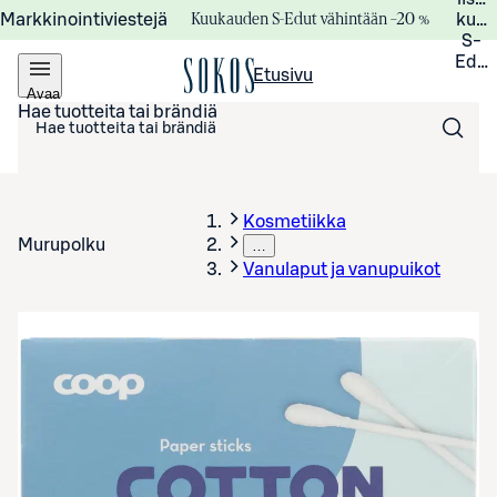
Kuukauden S-Edut vähintään –20 %
Markkinointiviestejä
kuuk
S-
Edui
Etusivu
Avaa
valikko
Hae tuotteita tai brändiä
Kosmetiikka
Murupolku
…
Vanulaput ja vanupuikot