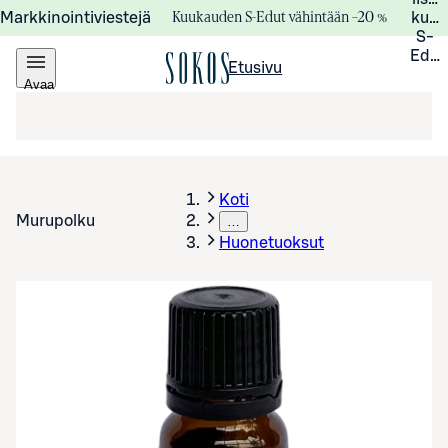
Kuukauden S-Edut vähintään –20 %
Markkinointiviestejä
kuuk
S-
Edui
Etusivu
Avaa
valikko
Koti
Murupolku
…
Huonetuoksut