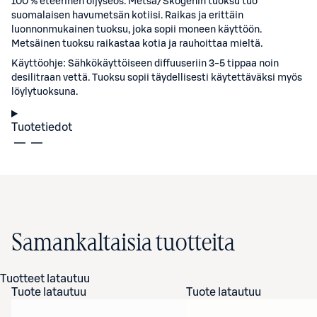
100 % eteerinen öljyseos. Metsä/Skogenin tuoksu tuo
suomalaisen havumetsän kotiisi. Raikas ja erittäin
luonnonmukainen tuoksu, joka sopii moneen käyttöön.
Metsäinen tuoksu raikastaa kotia ja rauhoittaa mieltä.
Käyttöohje: Sähkökäyttöiseen diffuuseriin 3-5 tippaa noin
desilitraan vettä. Tuoksu sopii täydellisesti käytettäväksi myös
löylytuoksuna.
Tuotetiedot
Samankaltaisia tuotteita
Tuotteet latautuu
Tuote latautuu
Tuote latautuu