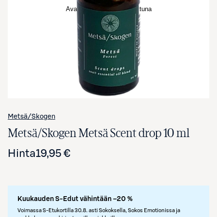
Avaa tuotekuva suurennettuna
Metsä/Skogen
Metsä/Skogen Metsä Scent drop 10 ml
Hinta
19,95 €
Kuukauden S-Edut vähintään –20 %
Voimassa S-Etukortilla 30.8. asti Sokoksella, Sokos Emotionissa ja