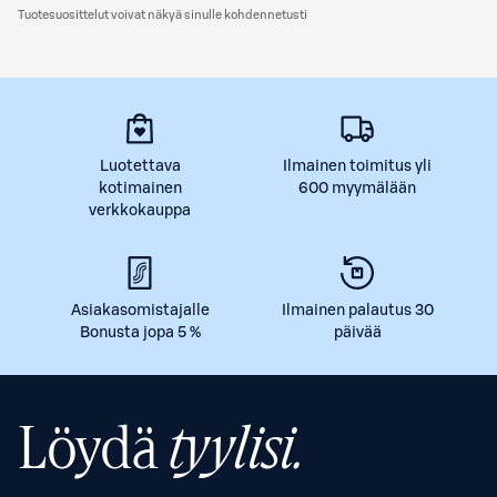
Tuotesuosittelut voivat näkyä sinulle kohdennetusti
Luotettava
Ilmainen toimitus yli
kotimainen
600 myymälään
verkkokauppa
Asiakasomistajalle
Ilmainen palautus 30
Bonusta jopa 5 %
päivää
Löydä
tyylisi.