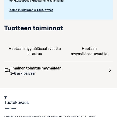
verkkokaupassa kirjautuneille asiakkaille.
Katso kuukauden S-Etutuotteet
Tuotteen toiminnot
Haetaan myymäläsaatavuutta
Haetaan
latautuu
myymäläsaatavuutta
Ilmainen toimitus myymälään
1–5 arkipäivää
Tuotekuvaus