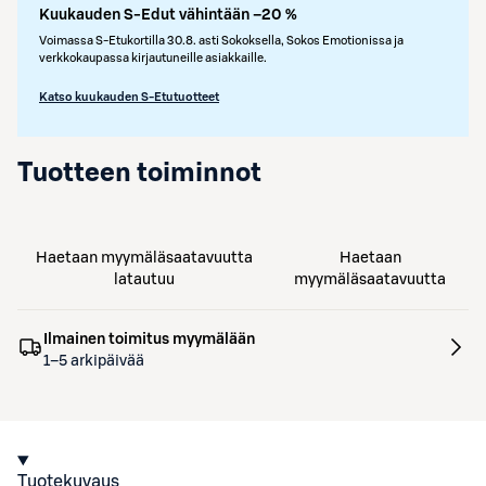
Kuukauden S-Edut vähintään –20 %
Voimassa S-Etukortilla 30.8. asti Sokoksella, Sokos Emotionissa ja
verkkokaupassa kirjautuneille asiakkaille.
Katso kuukauden S-Etutuotteet
Tuotteen toiminnot
Haetaan myymäläsaatavuutta
Haetaan
latautuu
myymäläsaatavuutta
Ilmainen toimitus myymälään
1–5 arkipäivää
Tuotekuvaus