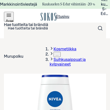
Kuukauden S-Edut vähintään –20 %
Markkinointiviestejä
kuuk
S-
Edui
Etusivu
Avaa
valikko
Hae tuotteita tai brändiä
Kosmetiikka
…
Murupolku
Suihkusaippuat ja
kylpyaineet