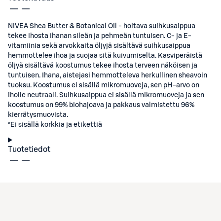
NIVEA Shea Butter & Botanical Oil - hoitava suihkusaippua
tekee ihosta ihanan sileän ja pehmeän tuntuisen. C- ja E-
vitamiinia sekä arvokkaita öljyjä sisältävä suihkusaippua
hemmottelee ihoa ja suojaa sitä kuivumiselta. Kasviperäistä
öljyä sisältävä koostumus tekee ihosta terveen näköisen ja
tuntuisen. Ihana, aistejasi hemmotteleva herkullinen sheavoin
tuoksu. Koostumus ei sisällä mikromuoveja, sen pH-arvo on
iholle neutraali. Suihkusaippua ei sisällä mikromuoveja ja sen
koostumus on 99% biohajoava ja pakkaus valmistettu 96%
kierrätysmuovista.
*Ei sisällä korkkia ja etikettiä
Tuotetiedot