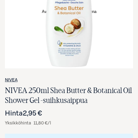
Avaa tuotekuva suurennettuna
NIVEA
NIVEA 250ml Shea Butter & Botanical Oil
Shower Gel -suihkusaippua
Hinta
2,95 €
Yksikköhinta
11,80 €/l