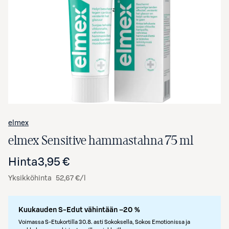
Avaa tuotekuva suurennettuna
elmex
elmex Sensitive hammastahna 75 ml
Hinta
3,95 €
Yksikköhinta
52,67 €/l
Kuukauden S-Edut vähintään –20 %
Voimassa S-Etukortilla 30.8. asti Sokoksella, Sokos Emotionissa ja