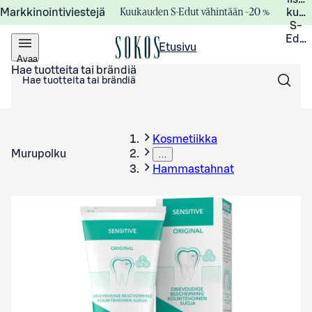
Kuukauden S-Edut vähintään –20 %
Markkinointiviestejä
kuuk
S-
Edui
Etusivu
Avaa
valikko
Hae tuotteita tai brändiä
Kosmetiikka
Murupolku
…
Hammastahnat