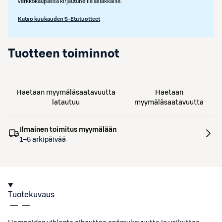
verkkokaupassa kirjautuneille asiakkaille.
Katso kuukauden S-Etutuotteet
Tuotteen toiminnot
Haetaan myymäläsaatavuutta
Haetaan
latautuu
myymäläsaatavuutta
Ilmainen toimitus myymälään
1–5 arkipäivää
Tuotekuvaus