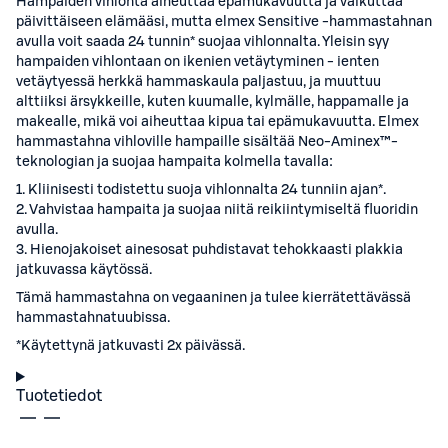
Hampaiden vihlonta aiheuttaa epämukavuutta ja vaikuttaa
päivittäiseen elämääsi, mutta elmex Sensitive -hammastahnan
avulla voit saada 24 tunnin* suojaa vihlonnalta. Yleisin syy
hampaiden vihlontaan on ikenien vetäytyminen - ienten
vetäytyessä herkkä hammaskaula paljastuu, ja muuttuu
alttiiksi ärsykkeille, kuten kuumalle, kylmälle, happamalle ja
makealle, mikä voi aiheuttaa kipua tai epämukavuutta. Elmex
hammastahna vihloville hampaille sisältää Neo-Aminex™-
teknologian ja suojaa hampaita kolmella tavalla:
1. Kliinisesti todistettu suoja vihlonnalta 24 tunniin ajan*.
2. Vahvistaa hampaita ja suojaa niitä reikiintymiseltä fluoridin
avulla.
3. Hienojakoiset ainesosat puhdistavat tehokkaasti plakkia
jatkuvassa käytössä.
Tämä hammastahna on vegaaninen ja tulee kierrätettävässä
hammastahnatuubissa.
*Käytettynä jatkuvasti 2x päivässä.
Tuotetiedot