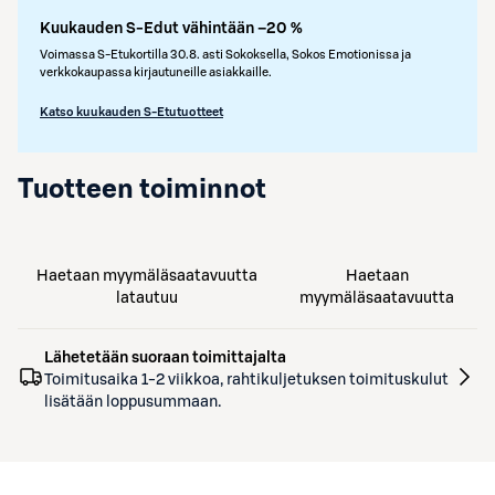
Kuukauden S-Edut vähintään –20 %
Voimassa S-Etukortilla 30.8. asti Sokoksella, Sokos Emotionissa ja
verkkokaupassa kirjautuneille asiakkaille.
Katso kuukauden S-Etutuotteet
Tuotteen toiminnot
Haetaan myymäläsaatavuutta
Haetaan
latautuu
myymäläsaatavuutta
Lähetetään suoraan toimittajalta
Toimitusaika 1-2 viikkoa
, rahtikuljetuksen toimituskulut
lisätään loppusummaan.