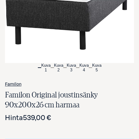
Avaa tuotekuva suurennettuna
Kuva
Kuva
Kuva
Kuva
Kuva
1
2
3
4
5
Familon
Familon Original joustinsänky
90x200x26 cm harmaa
Hinta
539,00 €