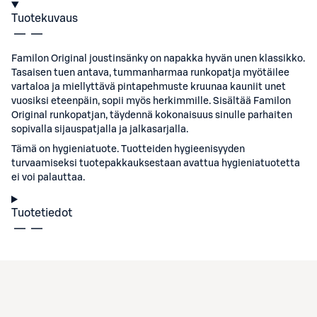
Tuotekuvaus
Familon Original joustinsänky on napakka hyvän unen klassikko.
Tasaisen tuen antava, tummanharmaa runkopatja myötäilee
vartaloa ja miellyttävä pintapehmuste kruunaa kauniit unet
vuosiksi eteenpäin, sopii myös herkimmille. Sisältää Familon
Original runkopatjan, täydennä kokonaisuus sinulle parhaiten
sopivalla sijauspatjalla ja jalkasarjalla.
Tämä on hygieniatuote. Tuotteiden hygieenisyyden
turvaamiseksi tuotepakkauksestaan avattua hygieniatuotetta
ei voi palauttaa.
Tuotetiedot