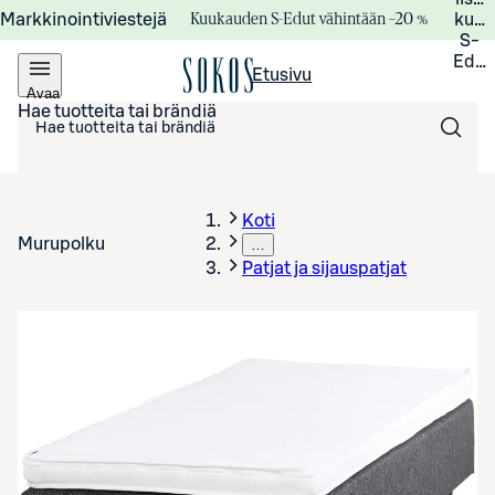
Kuukauden S-Edut vähintään –20 %
Markkinointiviestejä
kuuk
S-
Edui
Etusivu
Avaa
valikko
Hae tuotteita tai brändiä
Koti
Murupolku
…
Patjat ja sijauspatjat