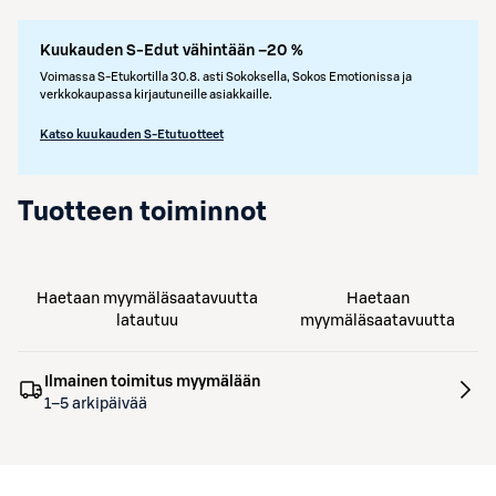
Kuukauden S-Edut vähintään –20 %
Voimassa S-Etukortilla 30.8. asti Sokoksella, Sokos Emotionissa ja
verkkokaupassa kirjautuneille asiakkaille.
Katso kuukauden S-Etutuotteet
Tuotteen toiminnot
Haetaan myymäläsaatavuutta
Haetaan
latautuu
myymäläsaatavuutta
Ilmainen toimitus myymälään
1–5 arkipäivää