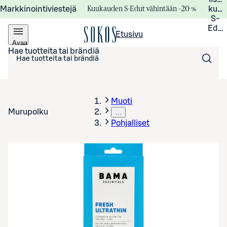
Kuukauden S-Edut vähintään –20 %
Markkinointiviestejä
kuuk
S-
Edui
Etusivu
Avaa
valikko
Hae tuotteita tai brändiä
Muoti
Murupolku
…
Pohjalliset