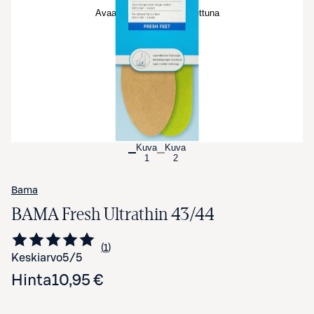
Avaa tuotekuva suurennettuna
Kuva
Kuva
1
2
Bama
BAMA Fresh Ultrathin 43/44
1
Siirry arvioihin
kappale
Keskiarvo
5
/5
Hinta
10,95 €