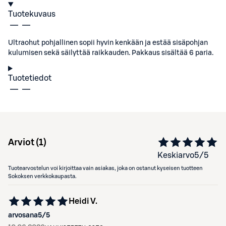
Tuotekuvaus
Ultraohut pohjallinen sopii hyvin kenkään ja estää sisäpohjan
kulumisen sekä säilyttää raikkauden. Pakkaus sisältää 6 paria.
Tuotetiedot
Arviot (
1
)
Keskiarvo
5
/5
Tuotearvostelun voi kirjoittaa vain asiakas, joka on ostanut kyseisen tuotteen
Sokoksen verkkokaupasta.
Heidi V.
arvosana
5
/5