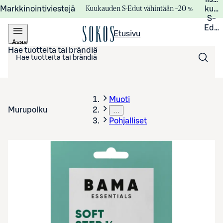
Kuukauden S-Edut vähintään –20 %
Markkinointiviestejä
kuuk
S-
Edui
Etusivu
Avaa
valikko
Hae tuotteita tai brändiä
Muoti
Murupolku
…
Pohjalliset