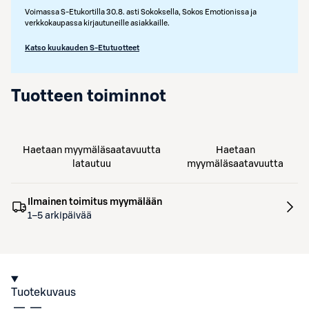
Voimassa S-Etukortilla 30.8. asti Sokoksella, Sokos Emotionissa ja
verkkokaupassa kirjautuneille asiakkaille.
Katso kuukauden S-Etutuotteet
Tuotteen toiminnot
Haetaan myymäläsaatavuutta
Haetaan
latautuu
myymäläsaatavuutta
Ilmainen toimitus myymälään
1–5 arkipäivää
Tuotekuvaus