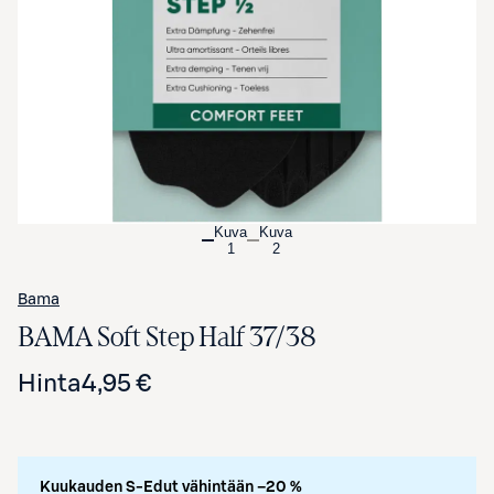
Avaa tuotekuva suurennettuna
Kuva
Kuva
1
2
Bama
BAMA Soft Step Half 37/38
Hinta
4,95 €
Kuukauden S-Edut vähintään –20 %