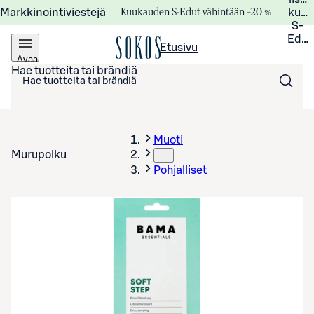
Kuukauden S-Edut vähintään –20 %
Markkinointiviestejä
kuuk
S-
Edui
Etusivu
Avaa
valikko
Hae tuotteita tai brändiä
Muoti
Murupolku
…
Pohjalliset