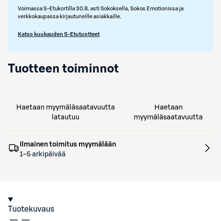
Voimassa S-Etukortilla 30.8. asti Sokoksella, Sokos Emotionissa ja
verkkokaupassa kirjautuneille asiakkaille.
Katso kuukauden S-Etutuotteet
Tuotteen toiminnot
Haetaan myymäläsaatavuutta
Haetaan
latautuu
myymäläsaatavuutta
Ilmainen toimitus myymälään
1–5 arkipäivää
Tuotekuvaus