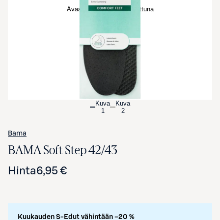
Avaa tuotekuva suurennettuna
Kuva
Kuva
1
2
Bama
BAMA Soft Step 42/43
Hinta
6,95 €
Kuukauden S-Edut vähintään –20 %