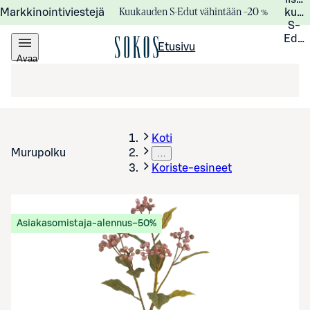
Kuukauden S-Edut vähintään –20 %
Markkinointiviestejä
kuuk
S-
Edui
Etusivu
Avaa
valikko
Koti
Murupolku
…
Koriste-esineet
Asiakasomistaja-alennus
−50%