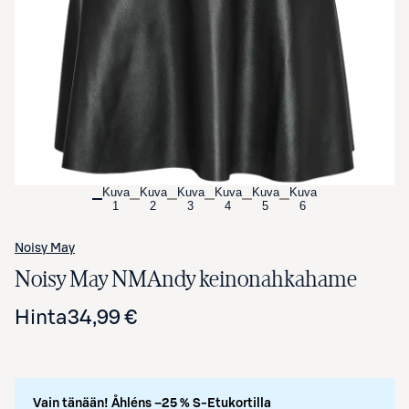
Avaa tuotekuva suurennettuna
Kuva
Kuva
Kuva
Kuva
Kuva
Kuva
1
2
3
4
5
6
Noisy May
Noisy May NMAndy keinonahkahame
Hinta
34,99 €
Vain tänään! Åhléns –25 % S-Etukortilla