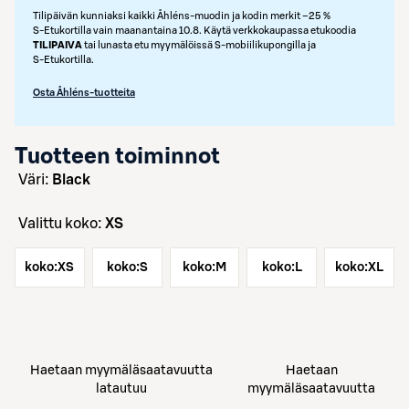
Tilipäivän kunniaksi kaikki Åhléns-muodin ja kodin merkit –25 %
S‑Etukortilla vain maanantaina 10.8. Käytä verkkokaupassa etukoodia
TILIPAIVA
tai lunasta etu myymälöissä S‑mobiilikupongilla ja
S‑Etukortilla.
Osta Åhléns-tuotteita
Tuotteen toiminnot
väri:
Black
Valittu koko:
XS
koko:
XS
koko:
S
koko:
M
koko:
L
koko:
XL
Haetaan myymäläsaatavuutta
Haetaan
latautuu
myymäläsaatavuutta