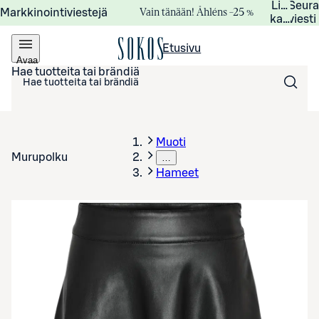
Lisätied
Seur
Vain tänään! Åhléns –25 %
Markkinointiviestejä
kampanj
viesti
Etusivu
Avaa
valikko
Hae tuotteita tai brändiä
Muoti
Murupolku
…
Hameet