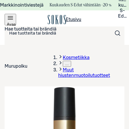
Kuukauden S-Edut vähintään –20 %
Markkinointiviestejä
kuuk
S-
Edui
Etusivu
Avaa
valikko
Hae tuotteita tai brändiä
Kosmetiikka
…
Murupolku
Muut
hiustenmuotoilutuotteet