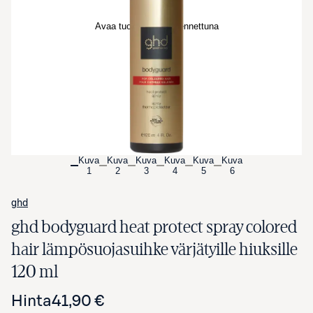
Avaa tuotekuva suurennettuna
Kuva
Kuva
Kuva
Kuva
Kuva
Kuva
1
2
3
4
5
6
ghd
ghd bodyguard heat protect spray colored
hair lämpösuojasuihke värjätyille hiuksille
120 ml
Hinta
41,90 €