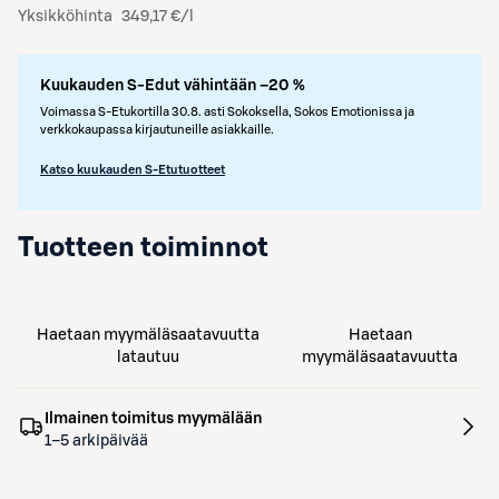
Yksikköhinta
349,17 €/l
Kuukauden S-Edut vähintään –20 %
Voimassa S-Etukortilla 30.8. asti Sokoksella, Sokos Emotionissa ja
verkkokaupassa kirjautuneille asiakkaille.
Katso kuukauden S-Etutuotteet
Tuotteen toiminnot
Haetaan myymäläsaatavuutta
Haetaan
latautuu
myymäläsaatavuutta
Ilmainen toimitus myymälään
1–5 arkipäivää