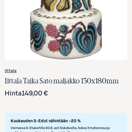
Avaa tuotekuva suurennettuna
Iittala
Iittala Taika Sato maljakko 130x180mm
Hinta
149,00 €
Kuukauden S-Edut vähintään –20 %
Voimassa S-Etukortilla 30.8. asti Sokoksella, Sokos Emotionissa ja