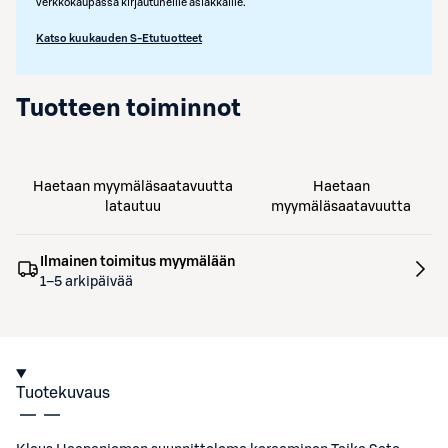
verkkokaupassa kirjautuneille asiakkaille.
Katso kuukauden S-Etutuotteet
Tuotteen toiminnot
Haetaan myymäläsaatavuutta
Haetaan
latautuu
myymäläsaatavuutta
Ilmainen toimitus myymälään
1–5 arkipäivää
Tuotekuvaus