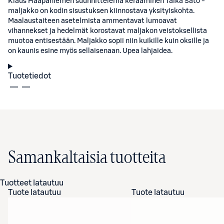
Klaus Haapaniemen suunnittelema keraaminen Taika Sato -
maljakko on kodin sisustuksen kiinnostava yksityiskohta.
Maalaustaiteen asetelmista ammentavat lumoavat
vihannekset ja hedelmät korostavat maljakon veistoksellista
muotoa entisestään. Maljakko sopii niin kuikille kuin oksille ja
on kaunis esine myös sellaisenaan. Upea lahjaidea.
Tuotetiedot
Samankaltaisia tuotteita
Tuotteet latautuu
Tuote latautuu
Tuote latautuu