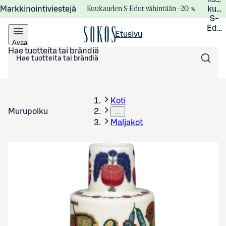
Kuukauden S-Edut vähintään –20 %
Markkinointiviestejä
kuuk
S-
Edui
Etusivu
Avaa
valikko
Hae tuotteita tai brändiä
Koti
Murupolku
…
Maljakot