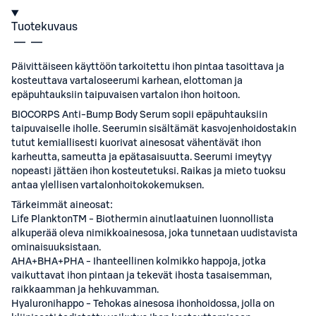
Tuotekuvaus
Päivittäiseen käyttöön tarkoitettu ihon pintaa tasoittava ja
kosteuttava vartaloseerumi karhean, elottoman ja
epäpuhtauksiin taipuvaisen vartalon ihon hoitoon.
BIOCORPS Anti-Bump Body Serum sopii epäpuhtauksiin
taipuvaiselle iholle. Seerumin sisältämät kasvojenhoidostakin
tutut kemiallisesti kuorivat ainesosat vähentävät ihon
karheutta, sameutta ja epätasaisuutta. Seerumi imeytyy
nopeasti jättäen ihon kosteutetuksi. Raikas ja mieto tuoksu
antaa ylellisen vartalonhoitokokemuksen.
Tärkeimmät aineosat:
Life PlanktonTM - Biothermin ainutlaatuinen luonnollista
alkuperää oleva nimikkoainesosa, joka tunnetaan uudistavista
ominaisuuksistaan.
AHA+BHA+PHA - Ihanteellinen kolmikko happoja, jotka
vaikuttavat ihon pintaan ja tekevät ihosta tasaisemman,
raikkaamman ja hehkuvamman.
Hyaluronihappo - Tehokas ainesosa ihonhoidossa, jolla on