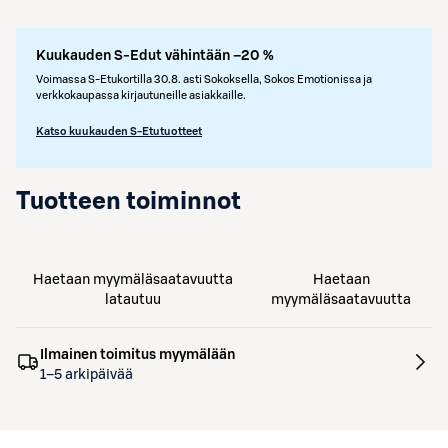
Kuukauden S-Edut vähintään –20 %
Voimassa S-Etukortilla 30.8. asti Sokoksella, Sokos Emotionissa ja
verkkokaupassa kirjautuneille asiakkaille.
Katso kuukauden S-Etutuotteet
Tuotteen toiminnot
Haetaan myymäläsaatavuutta
Haetaan
latautuu
myymäläsaatavuutta
Ilmainen toimitus myymälään
1–5 arkipäivää