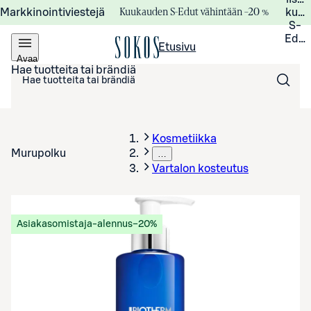
Kuukauden S-Edut vähintään –20 %
Markkinointiviestejä
kuuk
S-
Edui
Etusivu
Avaa
valikko
Hae tuotteita tai brändiä
Kosmetiikka
Murupolku
…
Vartalon kosteutus
Asiakasomistaja-alennus
−20%