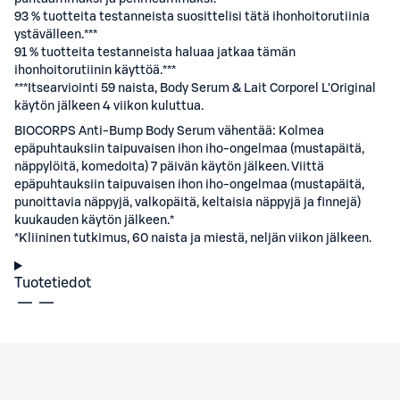
93 % tuotteita testanneista suosittelisi tätä ihonhoitorutiinia
ystävälleen.***
91 % tuotteita testanneista haluaa jatkaa tämän
ihonhoitorutiinin käyttöä.***
***Itsearviointi 59 naista, Body Serum & Lait Corporel L'Original
käytön jälkeen 4 viikon kuluttua.
BIOCORPS Anti-Bump Body Serum vähentää: Kolmea
epäpuhtauksiin taipuvaisen ihon iho-ongelmaa (mustapäitä,
näppylöitä, komedoita) 7 päivän käytön jälkeen. Viittä
epäpuhtauksiin taipuvaisen ihon iho-ongelmaa (mustapäitä,
punoittavia näppyjä, valkopäitä, keltaisia näppyjä ja finnejä)
kuukauden käytön jälkeen.*
*Kliininen tutkimus, 60 naista ja miestä, neljän viikon jälkeen.
Tuotetiedot