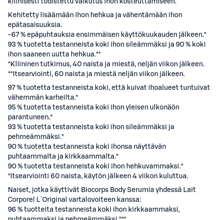
kliinisesti todistettu vaikutus ihon kosteuttamiseen.
Kehitetty lisäämään ihon hehkua ja vähentämään ihon
epätasaisuuksia.
-67 % epäpuhtauksia ensimmäisen käyttökuukauden jälkeen.*
93 % tuotetta testanneista koki ihon sileämmäksi ja 90 % koki
ihon saaneen uutta hehkua.**
*Kliininen tutkimus, 40 naista ja miestä, neljän viikon jälkeen.
**Itsearviointi, 60 naista ja miestä neljän viikon jälkeen.
97 % tuotetta testanneista koki, että kuivat ihoalueet tuntuivat
vähemmän karheilta.*
95 % tuotetta testanneista koki ihon yleisen ulkonäön
parantuneen.*
93 % tuotetta testanneista koki ihon sileämmäksi ja
pehmeämmäksi.*
90 % tuotetta testanneista koki ihonsa näyttävän
puhtaammalta ja kirkkaammalta.*
90 % tuotetta testanneista koki ihon hehkuvammaksi.*
*Itsearviointi 60 naista, käytön jälkeen 4 viikon kuluttua.
Naiset, jotka käyttivät Biocorps Body Serumia yhdessä Lait
Corporel L´Original vartalovoiteen kanssa:
96 % tuotteita testanneista koki ihon kirkkaammaksi,
puhtaammaksi ja pehmeämmäksi.***