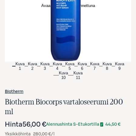
Avaa tuotekuva suurennettuna
Kuva
Kuva
Kuva
Kuva
Kuva
Kuva
Kuva
Kuva
Kuva
1
2
3
4
5
6
7
8
9
Kuva
Kuva
10
11
Biotherm
Biotherm Biocorps vartaloseerumi 200
ml
Hinta
56,00 €
Alennushinta S-Etukortilla
44,50 €
Yksikköhinta
280,00 €/l