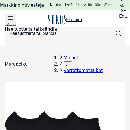
Kuukauden S-Edut vähintään –20 %
Markkinointiviestejä
kuuk
S-
Edui
Etusivu
Avaa
valikko
Hae tuotteita tai brändiä
Miehet
Murupolku
…
Varrettomat sukat