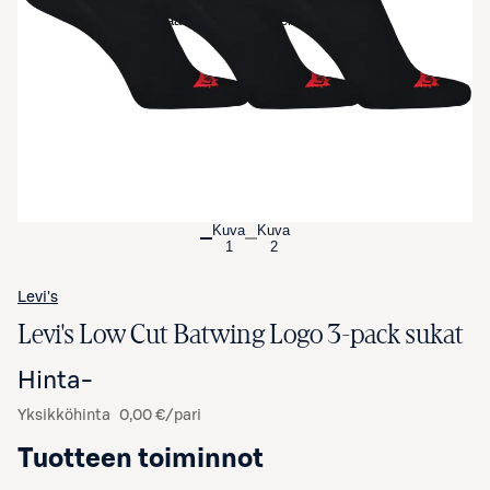
Avaa tuotekuva suurennettuna
Kuva
Kuva
1
2
Levi's
Levi's Low Cut Batwing Logo 3-pack sukat
Hinta
-
Yksikköhinta
0,00 €/pari
Tuotteen toiminnot