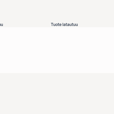
uu
Tuote latautuu