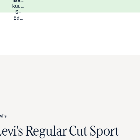
lisää
Lisätietoja
kuukauden
S-
Eduista
vi's
Levi's Regular Cut Sport