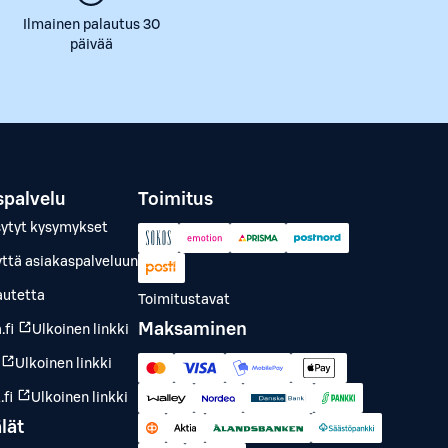
Ilmainen palautus 30
päivää
spalvelu
Toimitus
sytyt kysymykset
yttä asiakaspalveluun
autetta
Toimitustavat
Maksaminen
.fi
Ulkoinen linkki
Ulkoinen linkki
fi
Ulkoinen linkki
lät