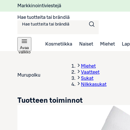
Markkinointiviestejä
Hae tuotteita tai brändiä
Kosmetiikka
Naiset
Miehet
Lap
Avaa
valikko
Miehet
Vaatteet
Murupolku
Sukat
Nilkkasukat
Tuotteen toiminnot