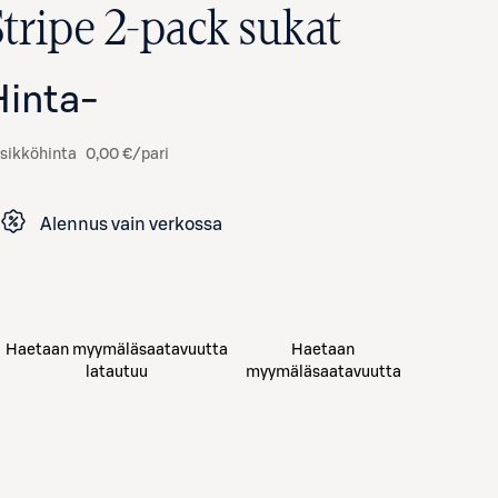
Stripe 2-pack sukat
Hinta
-
sikköhinta
0,00 €/pari
Alennus vain verkossa
Avaa tuotekuva suurennettuna
Haetaan myymäläsaatavuutta
Haetaan
latautuu
myymäläsaatavuutta