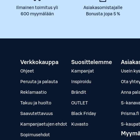
Ilmainen toimitus yli
Asiakasomistajalle
600 myymälään
Bonusta jopa 5 %
Verkkokauppa
Suosittelemme
Asiaka
Ohjeet
Kampanjat
Usein ky
Peruuta ja palauta
Inspiroidu
Ota yhte
Reklamaatio
Brändit
Anna pal
Takuu ja huolto
OUTLET
S-kanava
Saavutettavuus
Black Friday
Prisma.fi
Kampanjaetujen ehdot
Kuvasto
S-kaupat.
Myymä
Sopimusehdot