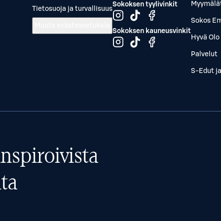
Myymälä
Sokoksen tyylivinkit
Tietosuoja ja turvallisuus
Sokos Em
Muuta evästeasetuksia
Sokoksen kauneusvinkit
Hyvä Olo 
Palvelut
S-Edut j
nspiroivista
ta