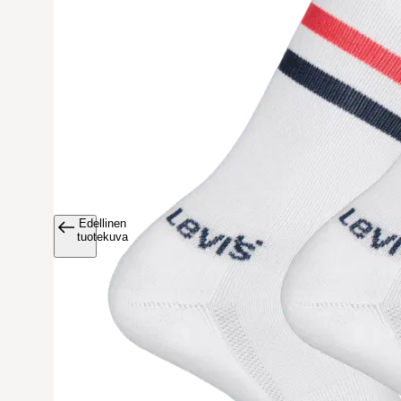
Edellinen
Avaa tuoteku
tuotekuva