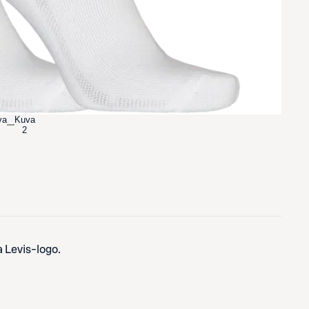
va
Kuva
2
 Levis-logo.