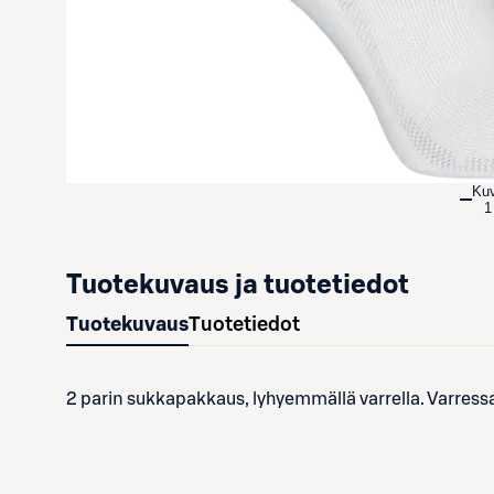
Ku
1
Tuotekuvaus ja tuotetiedot
Tuotekuvaus
Tuotetiedot
2 parin sukkapakkaus, lyhyemmällä varrella. Varressa