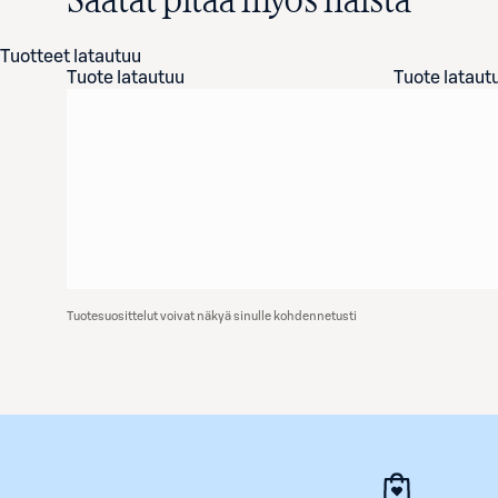
Saatat pitää myös näistä
Tuotteet latautuu
Tuote latautuu
Tuote lataut
Tuotesuosittelut voivat näkyä sinulle kohdennetusti