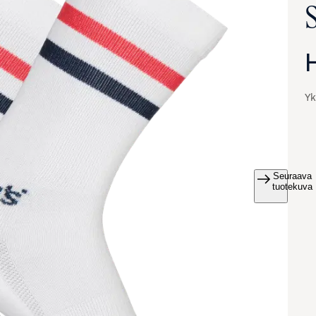
Yk
Seuraava
va suurennettuna
tuotekuva