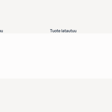
uu
Tuote latautuu