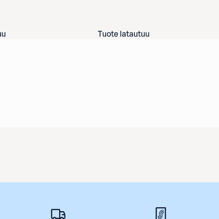
uu
Tuote latautuu