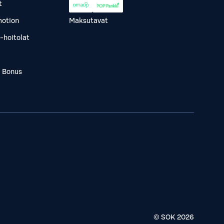
t
otion
Maksutavat
-hoitolat
a Bonus
© SOK
2026