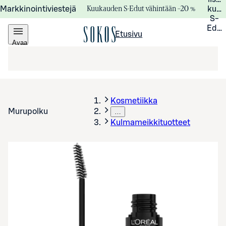
Kuukauden S-Edut vähintään –20 %
Markkinointiviestejä
kuuk
S-
Edui
Etusivu
Avaa
valikko
Kosmetiikka
Murupolku
…
Kulmameikkituotteet