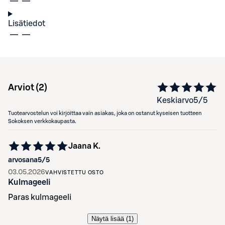
Lisätiedot
Arviot (
2
)
Keskiarvo
5
/5
Tuotearvostelun voi kirjoittaa vain asiakas, joka on ostanut kyseisen tuotteen
Sokoksen verkkokaupasta.
Jaana K.
arvosana
5
/5
03.05.2026
VAHVISTETTU OSTO
Kulmageeli
Paras kulmageeli
Näytä lisää (
1
)