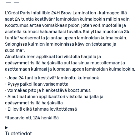
L'Oréal Paris Infaillible 24H Brow Lamination -kulmageelillä
saat 24 tuntia kestävän* laminoidun kulmalookin milloin vain.
Koostumus antaa voimakkaan pidon, joten voit muotoilla ja
asetella kulmasi haluamallasi tavalla. Säilyttää muotonsa 24
tuntia* varisematta ja antaa upean laminoidun kulmalookin.
Salongissa kulmien laminoinnissa käyvien testaama ja
suosima*.
Ainutlaatuinen applikaattori viistolla harjalla ja
epäsymmetrisillä harjaksilla auttaa sinua muotoilemaan ja
asettamaan kulmasi ja luomaan upean laminoidun kulmalookin.
• Jopa 24 tuntia kestävä* laminoitu kulmalook
• Pysyy paikoillaan varisematta
• Voimakas pito ja hienkestävä koostumus
• Ainutlaatuinen applikaattori viistolla harjalla ja
epäsymmetrisillä harjaksilla
• Ei leviä eikä tahmaa levitettäessä
*Itsearviointi, 124 henkilöä
Tuotetiedot