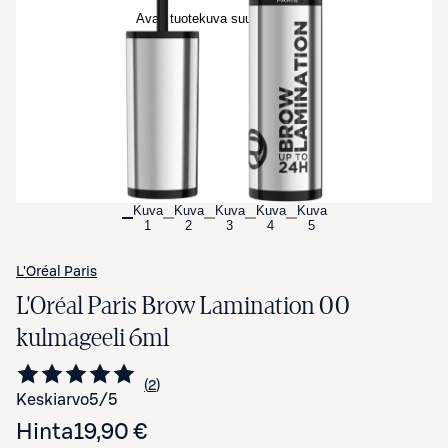
Avaa tuotekuva suurennettuna
Kuva
Kuva
Kuva
Kuva
Kuva
1
2
3
4
5
L'Oréal Paris
L'Oréal Paris Brow Lamination 00
kulmageeli 6ml
2
Siirry arvioihin
kappaletta
Keskiarvo
5
/5
Hinta
19,90 €