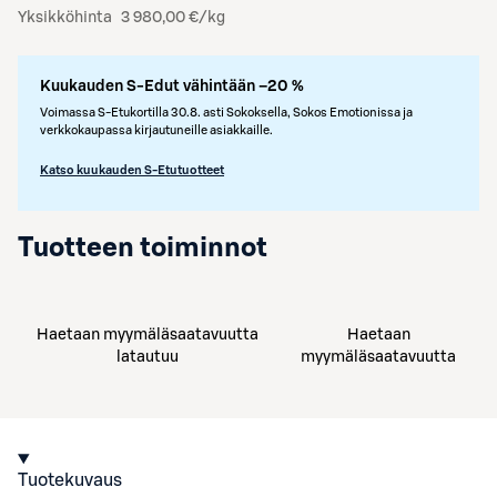
Yksikköhinta
3 980,00 €/kg
Kuukauden S-Edut vähintään –20 %
Voimassa S-Etukortilla 30.8. asti Sokoksella, Sokos Emotionissa ja
verkkokaupassa kirjautuneille asiakkaille.
Katso kuukauden S-Etutuotteet
Tuotteen toiminnot
Haetaan myymäläsaatavuutta
Haetaan
latautuu
myymäläsaatavuutta
Tuotekuvaus