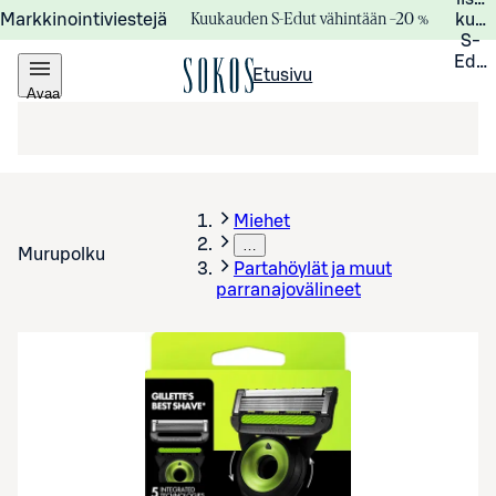
Kuukauden S-Edut vähintään –20 %
Markkinointiviestejä
kuuk
S-
Edui
Etusivu
Avaa
valikko
Miehet
…
Murupolku
Partahöylät ja muut
parranajovälineet