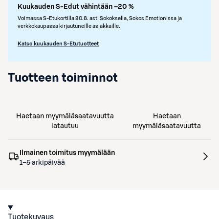
Kuukauden S-Edut vähintään –20 %
Voimassa S-Etukortilla 30.8. asti Sokoksella, Sokos Emotionissa ja
verkkokaupassa kirjautuneille asiakkaille.
Katso kuukauden S-Etutuotteet
Tuotteen toiminnot
Haetaan myymäläsaatavuutta
Haetaan
latautuu
myymäläsaatavuutta
Ilmainen toimitus myymälään
1–5 arkipäivää
Tuotekuvaus