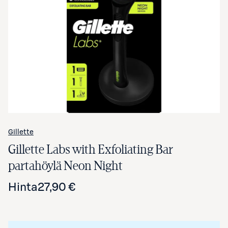
Avaa tuotekuva suurennettuna
Gillette
Gillette Labs with Exfoliating Bar
partahöylä Neon Night
Hinta
27,90 €