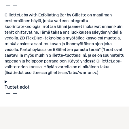
GilletteLabs with Exfoliating Bar by Gillette on maailman
ensimmäinen höylä, jonka varteen integroitu
kuorintateknologia irrottaa kiinni jääneet ihokarvat ennen kuin
terät ohittavat ne. Tämä takaa ensiluokkaisen sileyden yhdellä
vedolla. 2D FlexDisc -teknologia myötäilee kasvojesi muotoja,
minkä ansiosta saat mukavan ja ihonmyötäisen ajon joka
vedolla. Partahöylässä on 5 Gilletten parasta terää* (*terät ovat
saatavilla myös muihin Gillette-tuotteisiin), ja se on suunniteltu
nopeaan ja helppoon parranajoon. Käytä yhdessä GilletteLabs-
vaihtoterien kanssa. Höylän varrella on elinikäinen takuu
(lisätiedot osoitteessa gillette.se/labs/warranty.)
Tuotetiedot