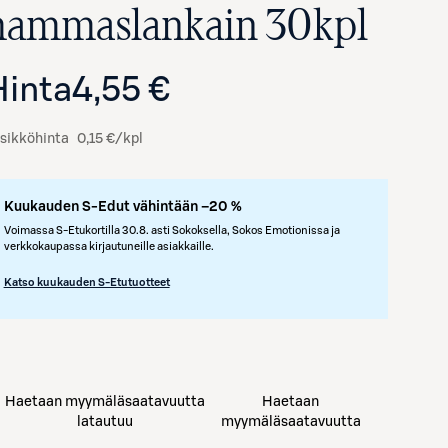
hammaslankain 30kpl
Hinta
4,55 €
sikköhinta
0,15 €/kpl
Kuukauden S-Edut vähintään –20 %
Voimassa S-Etukortilla 30.8. asti Sokoksella, Sokos Emotionissa ja
verkkokaupassa kirjautuneille asiakkaille.
Katso kuukauden S-Etutuotteet
Haetaan myymäläsaatavuutta
Haetaan
latautuu
myymäläsaatavuutta