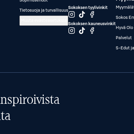
Sopimusehdot
Myymälä
Sokoksen tyylivinkit
Tietosuoja ja turvallisuus
Sokos Em
Muuta evästeasetuksia
Sokoksen kauneusvinkit
Hyvä Olo 
Palvelut
S-Edut j
nspiroivista
ta