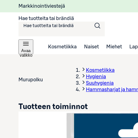
Markkinointiviestejä
Hae tuotteita tai brändiä
Kosmetiikka
Naiset
Miehet
Lap
Avaa
valikko
Kosmetiikka
Hygienia
Murupolku
Suuhygienia
Hammasharjat ja ham
Tuotteen toiminnot