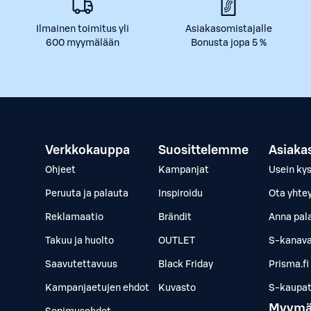
Ilmainen toimitus yli
Asiakasomistajalle
600 myymälään
Bonusta jopa 5 %
Verkkokauppa
Suosittelemme
Asiaka
Ohjeet
Kampanjat
Usein ky
Peruuta ja palauta
Inspiroidu
Ota yhte
Reklamaatio
Brändit
Anna pal
Takuu ja huolto
OUTLET
S-kanava
Saavutettavuus
Black Friday
Prisma.fi
Kampanjaetujen ehdot
Kuvasto
S-kaupat.
Myymä