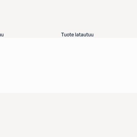
uu
Tuote latautuu