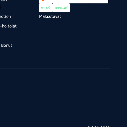
t
otion
Maksutavat
-hoitolat
a Bonus