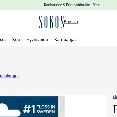
Kuukauden S-Edut vähintään –20 %
Etusivu
set
Koti
Hyvinvointi
Kampanjat
maslangat
Pl
P