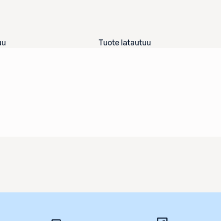
uu
Tuote latautuu