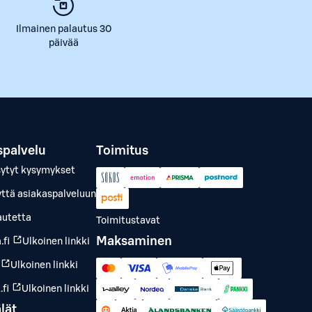
Ilmainen palautus 30
päivää
spalvelu
Toimitus
sytyt kysymykset
yttä asiakaspalveluun
autetta
Toimitustavat
Maksaminen
.fi
Ulkoinen linkki
Ulkoinen linkki
fi
Ulkoinen linkki
lät