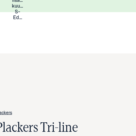
lisää
Lisätietoja
kuukauden
S-
Eduista
ackers
lackers Tri-line