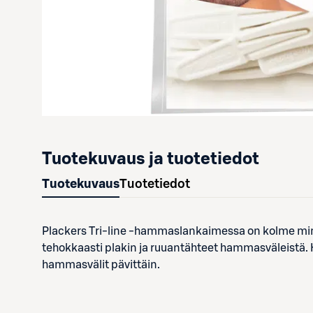
Tuotekuvaus ja tuotetiedot
Tuotekuvaus
Tuotetiedot
Plackers Tri-line -hammaslankaimessa on kolme min
tehokkaasti plakin ja ruuantähteet hammasväleistä
hammasvälit pävittäin.