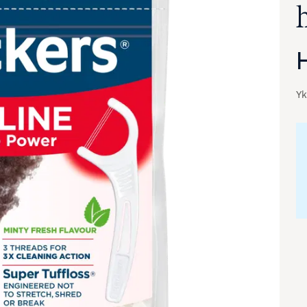
Yk
va suurennettuna