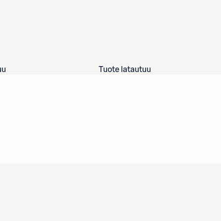
uu
Tuote latautuu