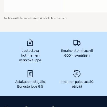
Tuotesuosittelut voivat näkyä sinulle kohdennetusti
Luotettava
Ilmainen toimitus yli
kotimainen
600 myymälään
verkkokauppa
Asiakasomistajalle
Ilmainen palautus 30
Bonusta jopa 5 %
päivää