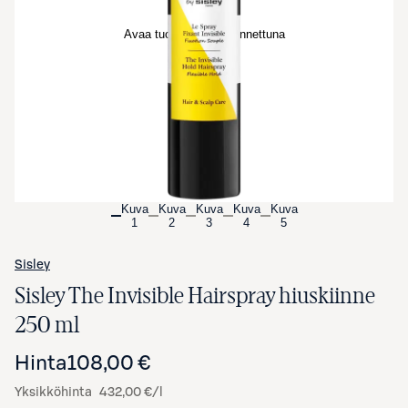
Avaa tuotekuva suurennettuna
Kuva
Kuva
Kuva
Kuva
Kuva
1
2
3
4
5
Sisley
Sisley The Invisible Hairspray hiuskiinne
250 ml
Hinta
108,00 €
Yksikköhinta
432,00 €/l