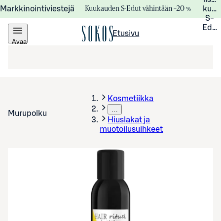
Kuukauden S-Edut vähintään –20 %
Markkinointiviestejä
kuuk
S-
Edui
Etusivu
Avaa
valikko
Kosmetiikka
…
Murupolku
Hiuslakat ja
muotoilusuihkeet