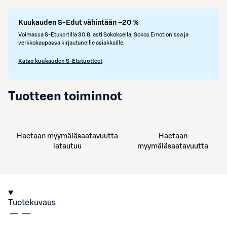
Kuukauden S-Edut vähintään –20 %
Voimassa S-Etukortilla 30.8. asti Sokoksella, Sokos Emotionissa ja
verkkokaupassa kirjautuneille asiakkaille.
Katso kuukauden S-Etutuotteet
Tuotteen toiminnot
Haetaan myymäläsaatavuutta
Haetaan
latautuu
myymäläsaatavuutta
Tuotekuvaus