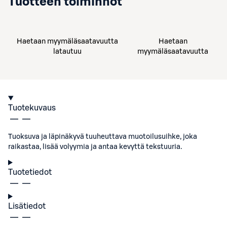
Tuotteen toiminnot
Haetaan myymäläsaatavuutta
Haetaan
latautuu
myymäläsaatavuutta
Tuotekuvaus
Tuoksuva ja läpinäkyvä tuuheuttava muotoilusuihke, joka
raikastaa, lisää volyymia ja antaa kevyttä tekstuuria.
Tuotetiedot
Lisätiedot