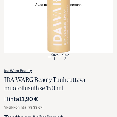
Avaa tuotekuva suurennettuna
Kuva
Kuva
1
2
Ida Warg Beauty
IDA WARG Beauty Tuuheuttava
muotoilusuihke 150 ml
Hinta
11,90 €
Yksikköhinta
79,33 €/l