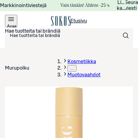
Lisätied
Seur
Vain tänään! Åhléns –25 %
Markkinointiviestejä
kampanj
viesti
Etusivu
Avaa
valikko
Hae tuotteita tai brändiä
Kosmetiikka
Murupolku
…
Muotovaahdot