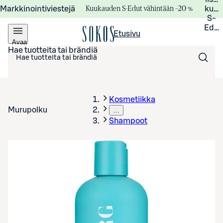
Kuukauden S-Edut vähintään –20 %
Markkinointiviestejä
kuuk
S-
Edui
Etusivu
Avaa
valikko
Hae tuotteita tai brändiä
Kosmetiikka
Murupolku
…
Shampoot