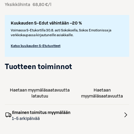
Yksikköhinta
68,80 €/l
Kuukauden S-Edut vähintään –20 %
Voimassa S-Etukortilla 30.8. asti Sokoksella, Sokos Emotionissa ja
verkkokaupassa kirjautuneille asiakkaille.
Katso kuukauden S-Etutuotteet
Tuotteen toiminnot
Haetaan myymäläsaatavuutta
Haetaan
latautuu
myymäläsaatavuutta
Ilmainen toimitus myymälään
1–5 arkipäivää