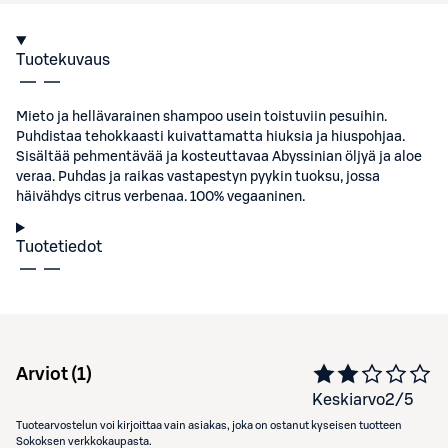
Tuotekuvaus
Mieto ja hellävarainen shampoo usein toistuviin pesuihin.
Puhdistaa tehokkaasti kuivattamatta hiuksia ja hiuspohjaa.
Sisältää pehmentävää ja kosteuttavaa Abyssinian öljyä ja aloe
veraa. Puhdas ja raikas vastapestyn pyykin tuoksu, jossa
häivähdys citrus verbenaa. 100% vegaaninen.
Tuotetiedot
Arviot (
1
)
Keskiarvo
2
/5
Tuotearvostelun voi kirjoittaa vain asiakas, joka on ostanut kyseisen tuotteen
Sokoksen verkkokaupasta.