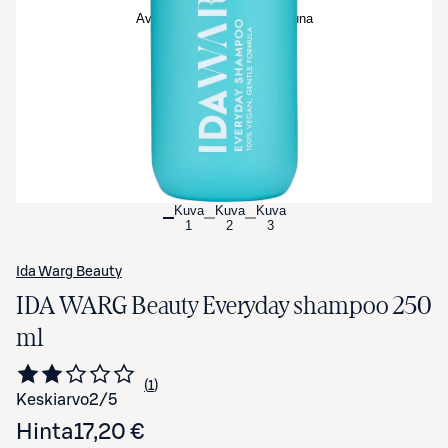
Avaa tuotekuva suurennettuna
Kuva
Kuva
Kuva
1
2
3
Ida Warg Beauty
IDA WARG Beauty Everyday shampoo 250
ml
1
Siirry arvioihin
kappale
Keskiarvo
2
/5
Hinta
17,20 €