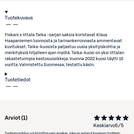
Tuotekuvaus
Fiskars x Iittala Taika -sarjan saksia koristavat Klaus
Haapaniemen luonnosta ja tarinankerronnasta ammentavat
kuvitukset. Taika-kuosista paljastuu uusia yksityiskohtia ja
merkityksiä hiljalleen ajan myötä. Taika-kuosi on yksi Iittalan
rakastetuimpia kestosuosikkeja. Vuonna 2022 kuosi täytti 15
vuotta. Valmistettu Suomessa, testattu käsin.
Tuotetiedot
Arviot (
1
)
Keskiarvo
5
/5
Tuotearvostelun voi kirjoittaa vain asiakas, joka on ostanut kyseisen tuotteen