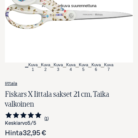
Avaa tuotekuva suurennettuna
Kuva
Kuva
Kuva
Kuva
Kuva
Kuva
Kuva
1
2
3
4
5
6
7
Iittala
Fiskars X Iittala sakset 21 cm, Taika
valkoinen
1
Siirry arvioihin
kappale
Keskiarvo
5
/5
Hinta
32,95 €