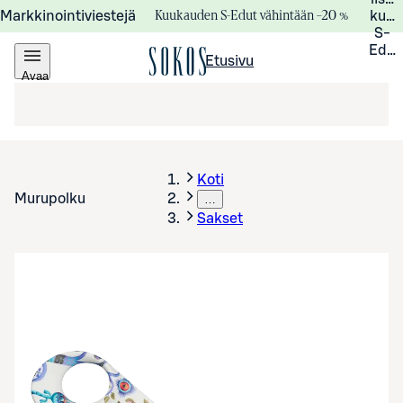
Kuukauden S-Edut vähintään –20 %
Markkinointiviestejä
kuuk
S-
Edui
Etusivu
Avaa
valikko
Koti
Murupolku
…
Sakset