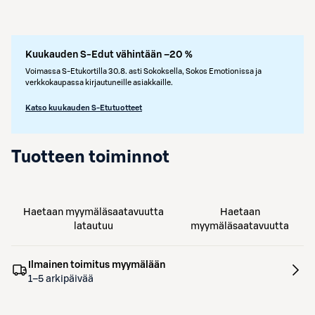
Kuukauden S-Edut vähintään –20 %
Voimassa S-Etukortilla 30.8. asti Sokoksella, Sokos Emotionissa ja
verkkokaupassa kirjautuneille asiakkaille.
Katso kuukauden S-Etutuotteet
Tuotteen toiminnot
Haetaan myymäläsaatavuutta
Haetaan
latautuu
myymäläsaatavuutta
Ilmainen toimitus myymälään
1–5 arkipäivää